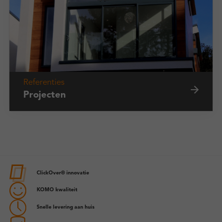
Referenties
Projecten
ClickOver® innovatie
KOMO kwaliteit
Snelle levering aan huis