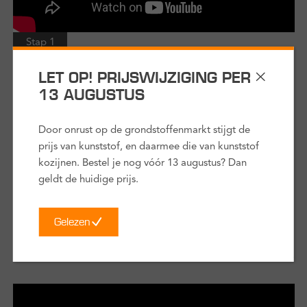
Stap 1
Kies je montagemethode
LET OP! PRIJSWIJZIGING PER
13 AUGUSTUS
Voordat je begint is het handig om eerst te bepalen hoe je
gaat monteren. Dit heeft namelijk invloed op hoe het eruit
komt te zien, maar ook op de afmetingen van jouw kozijn. Er
Door onrust op de grondstoffenmarkt stijgt de
zijn verschillende methodes met ieder een eigen
prijs van kunststof, en daarmee die van kunststof
moeilijkheidsgraad. Bekijk de korte film voor uitleg over de
kozijnen. Bestel je nog vóór 13 augustus? Dan
verschillende methoden.
geldt de huidige prijs.
duur:
3,5 minuten
Gelezen