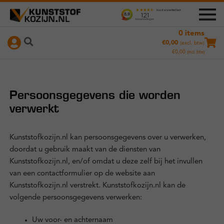
0 items
Ga
Ga
+
Producten
€
0,00
(excl. btw)
door
naar
€
0,00
(incl. btw)
naar
de
Nameetservice
navigatie
inhoud
Persoonsgegevens die worden
Instructievideo’s
verwerkt
Kunststofkozijn.nl kan persoonsgegevens over u verwerken,
doordat u gebruik maakt van de diensten van
Hoe werkt het?
Kunststofkozijn.nl, en/of omdat u deze zelf bij het invullen
van een contactformulier op de website aan
Duurzaamheid
Kunststofkozijn.nl verstrekt. Kunststofkozijn.nl kan de
volgende persoonsgegevens verwerken:
Referenties
Uw voor- en achternaam