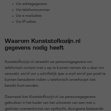
Uw adresgegevens
Zakelijk
Uw telefoonnummer
Uw e-mailadres
Kennisbank
Uw IP-adres
Over ons
Waarom Kunststofkozijn.nl
gegevens nodig heeft
Contact
Kunststofkozijn.nl verwerkt uw persoonsgegevens om
telefonisch contact met u op te kunnen nemen als u daar om
verzoekt, en/of om u schriftelijk (per e-mail en/of per post) te
Inloggen
kunnen benaderen indien u telefonisch onverhoopt niet
bereikt kunt worden.
Daarnaast kan Kunststofkozijn.nl uw persoonsgegevens
gebruiken in het kader van het uitvoeren van een met u
gesloten overeenkomst van opdracht, doorgaans bestaande