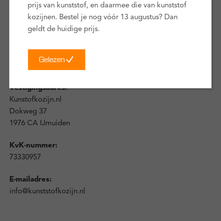
prijs van kunststof, en daarmee die van kunststof
Verkoop B.V. is als volgt te bereiken:
kozijnen. Bestel je nog vóór 13 augustus? Dan
geldt de huidige prijs.
Postadres:
Kunstofkozijn.nl
Postbus 155
Gelezen
1970 AD IJmuiden
Vestigingsadres:
Kunstofkozijn.nl
Dokweg 37
1976 CA IJmuiden
KvK-nummer:
73330957
E-mailadres:
info@kunststofkozijn.nl