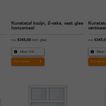
Kunststof kozijn, 2-vaks, vast glas
Kunststo
horizontaal
verticaa
v.a.
€
345,00
(incl. glas)
v.a.
€
345,0
Meer info
Meer 
Stel samen
Stel same