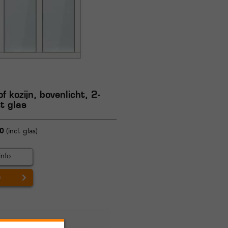
f kozijn, bovenlicht, 2-
t glas
0
(incl. glas)
info
n