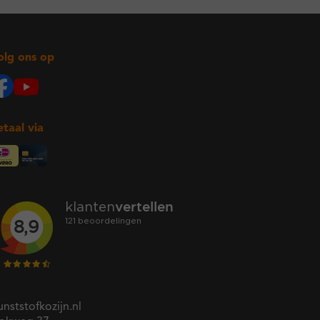
olg ons op
etaal via
unststofkozijn.nl