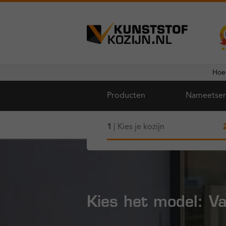
Ga
Ga
door
naar
naar
de
Hoe
navigatie
inhoud
Producten
Nameetser
1
| Kies je kozijn
Kies het model: Va