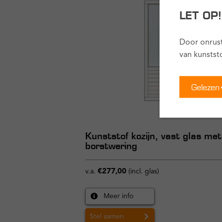
LET OP
Door onrust
van kunstst
Gelezen
Kunststof kozijn, vast glas met
borstwering
v.a.
€
277,00
(incl. glas)
Meer info
Stel samen