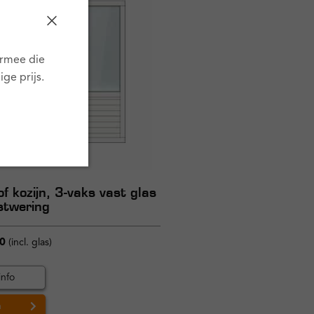
armee die
ge prijs.
f kozijn, 3-vaks vast glas
stwering
0
(incl. glas)
info
n