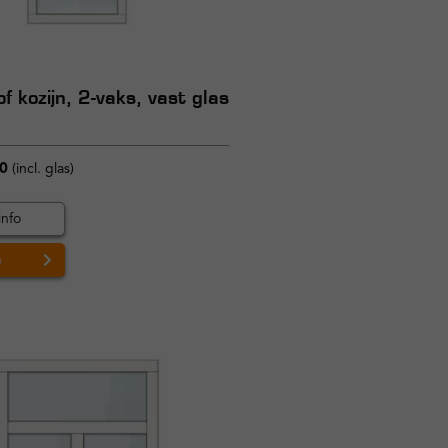
f kozijn, 2-vaks, vast glas
l
0
(incl. glas)
info
n