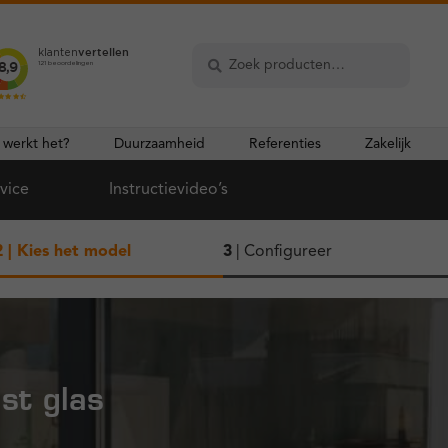
Zoeken
Zoeken
naar:
 werkt het?
Duurzaamheid
Referenties
Zakelijk
vice
Instructievideo’s
2
| Kies het model
3
| Configureer
st glas