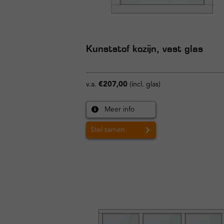
Kunststof kozijn, vast glas
v.a.
€
207,00
(incl. glas)
Meer info
Stel samen