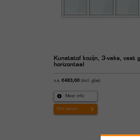
Kunststof kozijn, 3-vaks, vast 
horizontaal
v.a.
€
483,00
(incl. glas)
Meer info
Stel samen