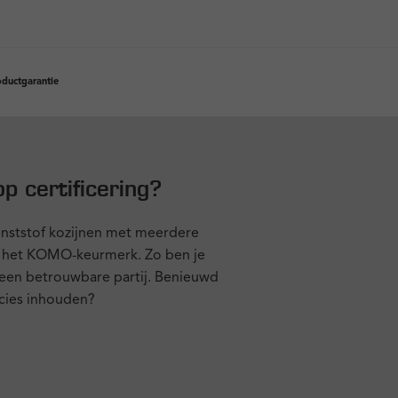
oductgarantie
p certificering?
kunststof kozijnen met meerdere
r het KOMO-keurmerk. Zo ben je
 een betrouwbare partij. Benieuwd
ecies inhouden?