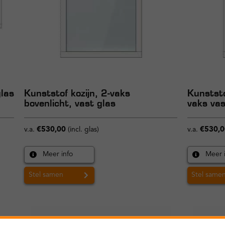
glas
Kunststof kozijn, 2-vaks
Kunststo
bovenlicht, vast glas
vaks vas
v.a.
€
530,00
(incl. glas)
v.a.
€
530,0
Meer info
Meer 
Stel samen
Stel same