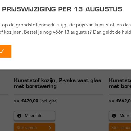
! PRIJSWIJZIGING PER 13 AUGUSTUS
 op de grondstoffenmarkt stijgt de prijs van kunststof, en da
of kozijnen. Bestel je nog vóór 13 augustus? Dan geldt de huidi
Kunststof kozijn, 2-vaks vast glas
Kunststo
met borstwering
met bor
v.a.
€
470,00
(incl. glas)
v.a.
€
662,0
Meer info
Meer 
Stel samen
Stel same