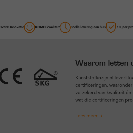
Over® innovatie
KOMO kwaliteit
Snelle levering aan huis
10 jaar pr
Waarom letten o
Kunststofkozijn.nl levert 
certificeringen, waaronde
verzekerd van kwaliteit én
wat die certificeringen pr
Lees meer