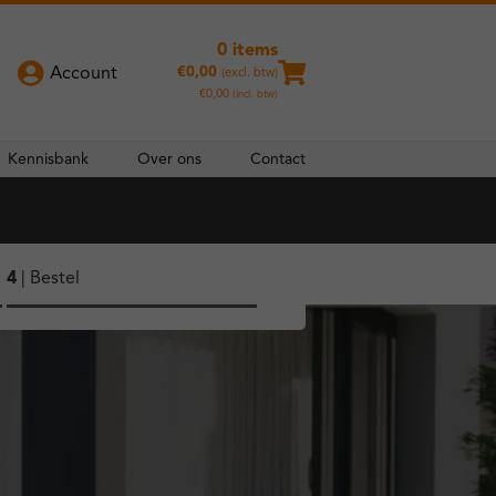
0 items
€
0,00
Account
(excl. btw)
€
0,00
(incl. btw)
Kennisbank
Over ons
Contact
4
| Bestel