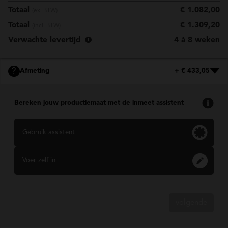
Totaal
€ 1.082,00
(ex. BTW)
Totaal
€ 1.309,20
(incl. BTW)
Verwachte levertijd
4 à 8 weken
?
Afmeting
+ € 433,05
Bereken jouw productiemaat met de inmeet assistent
Gebruik assistent
Voer zelf in
volgende