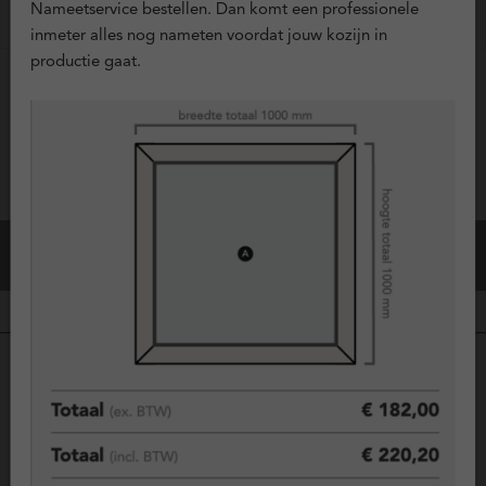
Nameetservice bestellen. Dan komt een professionele
?
Ventilatieroosters
+ € 0,00
inmeter alles nog nameten voordat jouw kozijn in
productie gaat.
Vraag offerte aan
Configuratie Opslaan
Bestel dit kozijn
Kunststof kozijnen, duurzame keuze
voor comfort en isolatie
Geen gedoe meer met schilderen en onderhoud? Kunststof