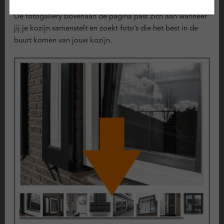
Voorbeeld foto’s
KOMO geproduceerd
De fotogallery bovenaan de pagina past zich aan wanneer
Politiekeurmerk Veilig Wonen
jij je kozijn samenstelt en zoekt foto’s die het best in de
SKG Keurmerk
buurt komen van jouw kozijn.
CE Keurmerk
Garantie op kunststof kozijnen
Kunststof kozijnen zijn ontwikkeld voor langdurig gebruik en
hebben een lange levensverwachting. Op de belangrijkste
onderdelen gelden vaste garantieperiodes.
10 jaar garantie op kunststof kozijnen
10 jaar garantie op glas
2 jaar garantie op hang- en sluitwerk
De exacte voorwaarden en dekking zijn vastgelegd in de
garantievoorwaarden.