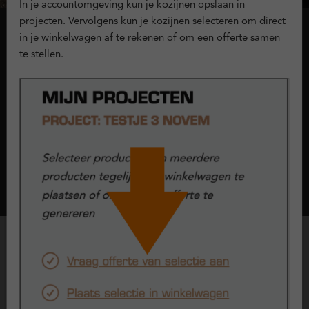
In je accountomgeving kun je kozijnen opslaan in
projecten. Vervolgens kun je kozijnen selecteren om direct
in je winkelwagen af te rekenen of om een offerte samen
Onderdorpel
te stellen.
Bij kozijnen en raamwerken noemen we de onderkant van het
kunststof kozijn dat aan de grond grenst 'de onderdorpel'. Bij
Kunststofkozijn.nl kun je kiezen uit 2 typen onderdorpels:
doorlopend kader of composiet.
Lees meer