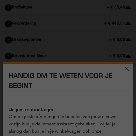
?
Profieltype
+ € 35,40
?
Vakverdeling
+ € 447,81
?
Draaikiepramen
+ € 0,00
?
Structuur en kleur
+ € 0,00
?
Panelen
+ € 165,72
HANDIG OM TE WETEN VOOR JE
BEGINT
?
Glas
+ € 0,00
?
Hoekverbindingen
+ € 0,00
De juiste afmetingen
Om de juiste afmetingen te bepalen van jouw nieuwe
kozijn kun je de inmeet assistent gebruiken. Twijfel je
EXTRA OPTIES
alsnog dan kun je in je winkelwagen ook onze