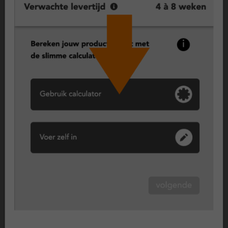
kozijnen zijn duurzaam, onderhoudsarm en bestand tegen
weer en wind. Een praktische keuze voor wie gemak wil
combineren met een nette uitstraling.
Vast raam (vast glas), maximale isolatie en veiligheid
Een vast raam kan niet open en biedt daardoor maximale
isolatie en een hoge mate van veiligheid. Dit type wordt vaak
toegepast op plekken waar geen ventilatie nodig is, zoals in
een hal, trapgat of als vast deel naast een deur of raam.
Wil je toch ventileren, dan kun je kiezen voor een
ventilatierooster of een combinatie met een draaikiepraam.
Borstwering
De borstwering van een kozijn is het gedeelte dat dicht is
gemaakt met een kunststof paneel aan de onderzijde. Het
bepaalt voor een deel de uitstraling van het kozijn en de
hoeveelheid licht dat binnenvalt. Hoe lager de borstwering,
hoe meer lichtinval.