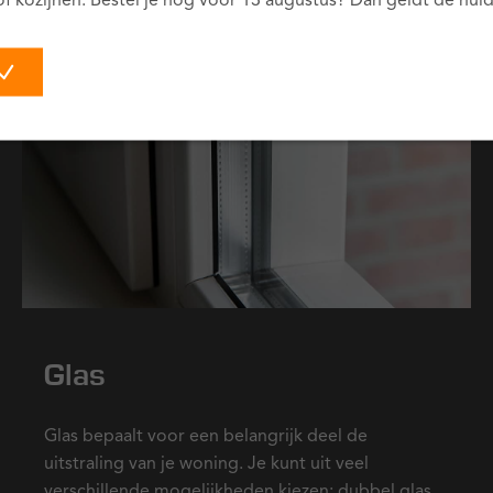
of kozijnen. Bestel je nog vóór 13 augustus? Dan geldt de huidi
Glas
Glas bepaalt voor een belangrijk deel de
uitstraling van je woning. Je kunt uit veel
verschillende mogelijkheden kiezen: dubbel glas