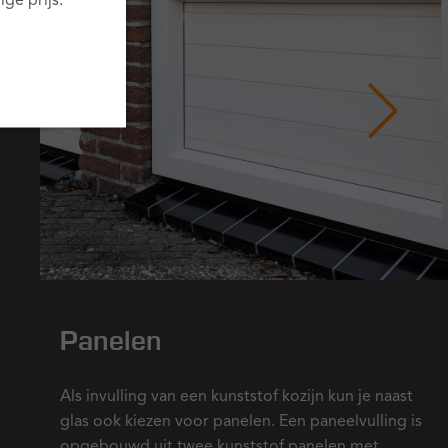
ge prijs.
Panelen
Als invulling van een kunststof kozijn kun je naast
glas ook kiezen voor panelen. Een paneelvulling is
opgebouwd uit twee kunststof panelen met