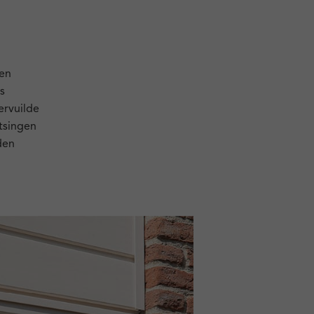
 en
s
ervuilde
atsingen
den