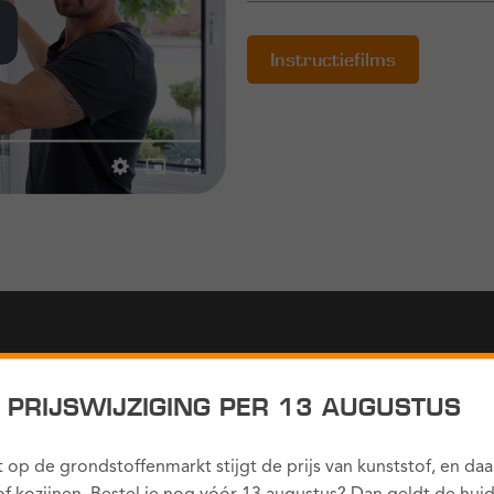
Instructiefilms
! PRIJSWIJZIGING PER 13 AUGUSTUS
 op de grondstoffenmarkt stijgt de prijs van kunststof, en da