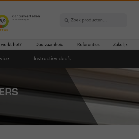
Zoeken
Zoeken
naar:
 werkt het?
Duurzaamheid
Referenties
Zakelijk
vice
Instructievideo’s
TERS