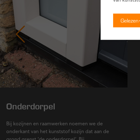
van kunstst
Gelezen
Onderdorpel
Bij kozijnen en raamwerken noemen we de
onderkant van het kunststof kozijn dat aan de
grond grenst ‘de onderdorpel’. Bij