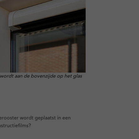
 wordt aan de bovenzijde op het glas
erooster wordt geplaatst in een
nstructiefilms?