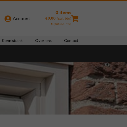
0 items
€
0,00
Account
(excl. btw)
€
0,00
(incl. btw)
Kennisbank
Over ons
Contact