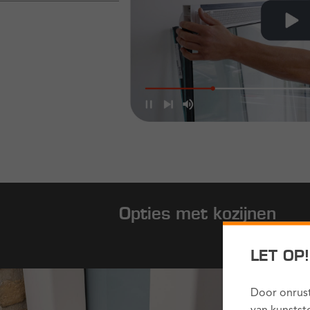
Opties met kozijnen
LET OP
Door onrust