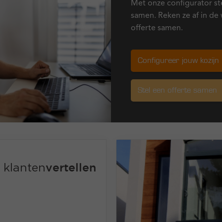
Met onze configurator st
samen. Reken ze af in de 
offerte samen.
Configureer jouw kozijn
Stel een offerte samen