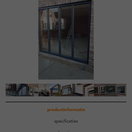
Zakelijk
Kennisbank
Over ons
Contact
Inloggen
productinformatie
specificaties