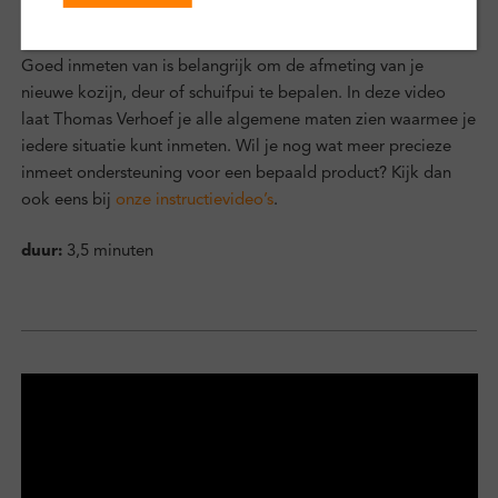
Nauwkeurig inmeten
Goed inmeten van is belangrijk om de afmeting van je
nieuwe kozijn, deur of schuifpui te bepalen. In deze video
laat Thomas Verhoef je alle algemene maten zien waarmee je
iedere situatie kunt inmeten. Wil je nog wat meer precieze
inmeet ondersteuning voor een bepaald product? Kijk dan
ook eens bij
onze instructievideo’s
.
duur:
3,5 minuten