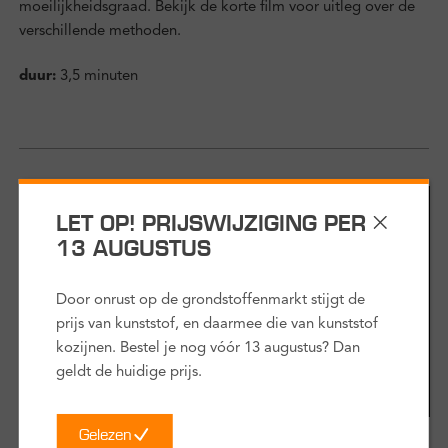
moeilijkheidsgraad. Bekijk de korte film voor uitleg over de
verschillende methoden.
duur:
3,5 minuten
LET OP! PRIJSWIJZIGING PER
13 AUGUSTUS
Door onrust op de grondstoffenmarkt stijgt de
prijs van kunststof, en daarmee die van kunststof
kozijnen. Bestel je nog vóór 13 augustus? Dan
geldt de huidige prijs.
Stap 2
Gelezen