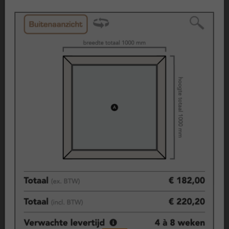
uitstraling over de jaren.
Onderhoudsarm
Schilderen is niet nodig. Regelmatig schoonmaken en
beperkt onderhoud is voldoende om het kozijn in
goede conditie te houden.
Goede isolatie
Kunststof kozijnen hebben van nature goede isolerende
eigenschappen. In combinatie met isolatieglas zorgen
ze voor minder warmteverlies en een comfortabeler
binnenklimaat.
Inbraakwerend
Moderne kunststof kozijnen zijn standaard voorzien van
degelijk hang- en sluitwerk, wat bijdraagt aan de
veiligheid van je woning.
Strakke afwerking mogelijk
Kunststof kozijnen kunnen worden uitgevoerd met
verschillende afwerkingen, kleuren en details. Ook
opties zoals verborgen scharnieren zijn mogelijk voor