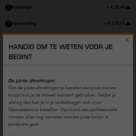
?
Profieltype
+ € 35,40
?
Vakverdeling
+ € 279,03
?
Draaikiepramen
+ € 0,00
HANDIG OM TE WETEN VOOR JE
BEGINT
?
Structuur en kleur
+ € 0,00
?
Panelen
+ € 0,00
De juiste afmetingen
?
Om de juiste afmetingen te bepalen van jouw nieuwe
Glas
+ € 0,00
kozijn kun je de inmeet assistent gebruiken. Twijfel je
alsnog dan kun je in je winkelwagen ook onze
?
Hoekverbindingen
+ € 0,00
Nameetservice bestellen. Dan komt een professionele
inmeter alles nog nameten voordat jouw kozijn in
productie gaat.
EXTRA OPTIES