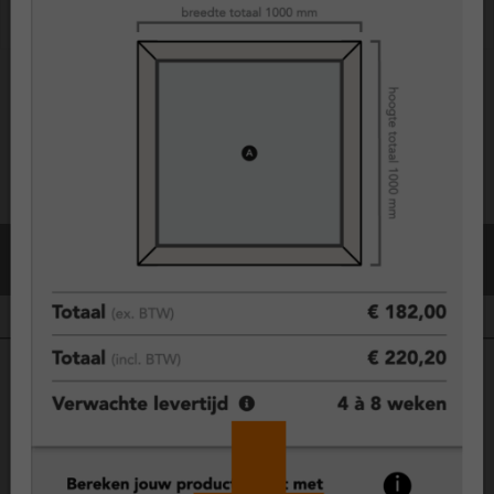
?
Ventilatieroosters
+ € 0,00
Vraag offerte aan
Configuratie Opslaan
Bestel dit kozijn
Kunststof kozijnen, duurzame keuze
voor comfort en isolatie
Geen gedoe meer met schilderen en onderhoud? Kunststof