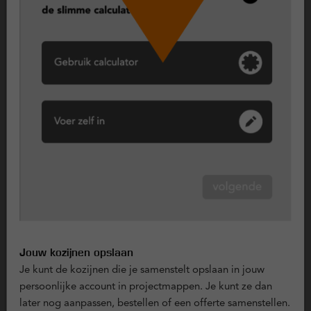
kozijnen zijn duurzaam, onderhoudsarm en bestand tegen
weer en wind. Een praktische keuze voor wie gemak wil
combineren met een nette uitstraling.
Vast raam (vast glas), maximale isolatie en veiligheid
Een vast raam kan niet open en biedt daardoor maximale
isolatie en een hoge mate van veiligheid. Dit type wordt vaak
toegepast op plekken waar geen ventilatie nodig is, zoals in
een hal, trapgat of als vast deel naast een deur of raam.
Wil je toch ventileren, dan kun je kiezen voor een
ventilatierooster of een combinatie met een draaikiepraam.
++ Pluspunten van kunststof kozijnen ++
Jouw kozijnen opslaan
Duurzaam en lange levensduur
Je kunt de kozijnen die je samenstelt opslaan in jouw
Kunststof kozijnen gaan lang mee en zijn bestand tegen
persoonlijke account in projectmappen. Je kunt ze dan
weersinvloeden zoals vocht, zon en
later nog aanpassen, bestellen of een offerte samenstellen.
temperatuurverschillen. Ze behouden hun vorm en