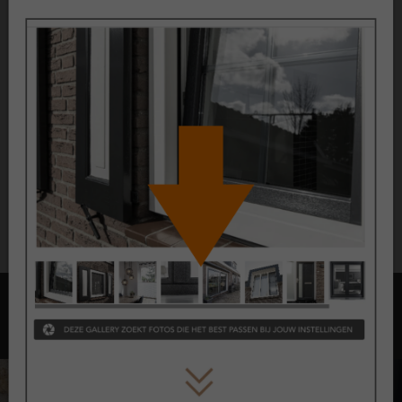
Kunststof kozijnen zijn ontwikkeld voor langdurig gebruik en
hebben een lange levensverwachting. Op de belangrijkste
onderdelen gelden vaste garantieperiodes.
10 jaar garantie op kunststof kozijnen
10 jaar garantie op glas
2 jaar garantie op hang- en sluitwerk
De exacte voorwaarden en dekking zijn vastgelegd in de
garantievoorwaarden.
Opties met kozijnen