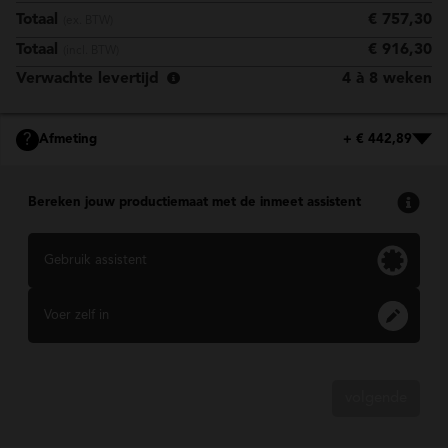
Totaal
€ 757,30
(ex. BTW)
Totaal
€ 916,30
(incl. BTW)
Verwachte levertijd
4 à 8 weken
?
Afmeting
+ € 442,89
Bereken jouw productiemaat met de inmeet assistent
Gebruik assistent
Voer zelf in
volgende