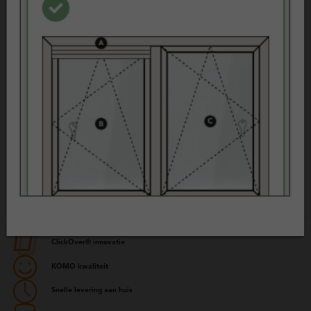
Referenties
Projecten
ClickOver® innovatie
KOMO kwaliteit
Snelle levering aan huis