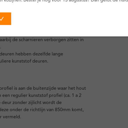
of kozijnen. Bestel je nog vóór 13 augustus? Dan geldt de huidi
latie dan traditionele houten kozijnen.
aarbij doorgaans nog net iets beter dan
n deuren. Dat komt omdat het hout dat
tielaag creëert.
ver® deuren worden gemaakt met het
arbij de scharnieren verborgen zitten in
.
 deuren hebben dezelfde lange
uliere kunststof deuren.
rofiel is aan de buitenzijde waar het hout
en regulier kunststof profiel (ca. 1 a 2
e deur zonder zijlicht wordt de
deze onder de richtlijn van 850mm komt,
or vermeld.