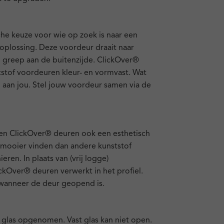
che keuze voor wie op zoek is naar een
plossing. Deze voordeur draait naar
n greep aan de buitenzijde. ClickOver®
ststof voordeuren kleur- en vormvast. Wat
l aan jou. Stel jouw voordeur samen via de
n ClickOver® deuren ook een esthetisch
mooier vinden dan andere kunststof
ren. In plaats van (vrij logge)
lickOver® deuren verwerkt in het profiel.
e wanneer de deur geopend is.
t glas opgenomen. Vast glas kan niet open.