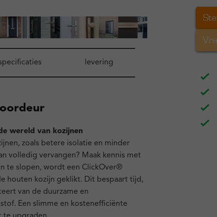
Ste
Vra
specificaties
levering
voordeur
de wereld van kozijnen
ijnen, zoals betere isolatie en minder
n volledig vervangen? Maak kennis met
ijn te slopen, wordt een ClickOver®
houten kozijn geklikt. Dit bespaart tijd,
fiteert van de duurzame en
tof. Een slimme en kostenefficiënte
 te upgraden.