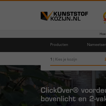
Ga
Ga
door
naar
naar
de
Hoe
navigatie
inhoud
Producten
Nameetser
1
| Kies je kozijn
ClickOver® voorde
bovenlicht en 2-vak