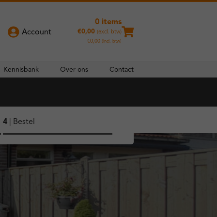
0 items
€
0,00
Account
(excl. btw)
€
0,00
(incl. btw)
Kennisbank
Over ons
Contact
4
| Bestel