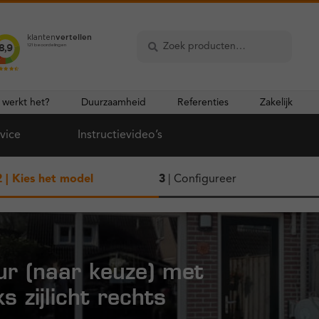
Zoeken
Zoeken
naar:
 werkt het?
Duurzaamheid
Referenties
Zakelijk
vice
Instructievideo’s
2
| Kies het model
3
| Configureer
ur (naar keuze) met
s zijlicht rechts