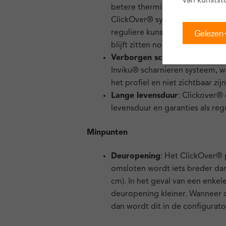
van kunstst
betere thermische en geluidsiso
ClickOver® systemen isoleren d
Gelezen
reguliere kunststof kozijnen e
blijft zitten nog een extra isola
Verborgen scharnieren:
ClickO
Inviku® scharnieren systeem, wa
het profiel en niet zichtbaar zijn
Lange levensduur
: Clickover®
levensduur en garanties als reg
Minpunten
Deuropening
: Het ClickOver® p
omsloten wordt iets breder dan e
cm). In het geval van een enkel
deuropening kleiner. Wanneer 
dan wordt dit in de configurat