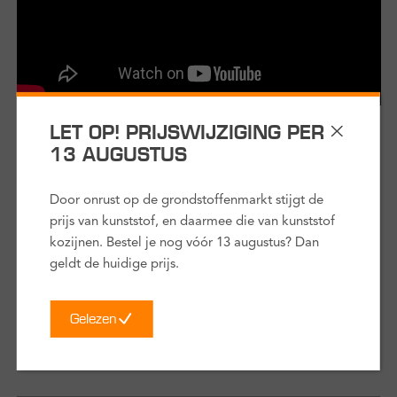
Stap 1
LET OP! PRIJSWIJZIGING PER
13 AUGUSTUS
Kies je montagemethode
Voordat je begint is het handig om eerst te bepalen hoe je
Door onrust op de grondstoffenmarkt stijgt de
gaat monteren. Dit heeft namelijk invloed op hoe het eruit
prijs van kunststof, en daarmee die van kunststof
komt te zien, maar ook op de afmetingen van jouw kozijn. Er
kozijnen. Bestel je nog vóór 13 augustus? Dan
zijn verschillende methodes met ieder een eigen
geldt de huidige prijs.
moeilijkheidsgraad. Bekijk de korte film voor uitleg over de
verschillende methoden.
Gelezen
duur:
3,5 minuten