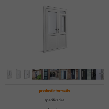
Zakelijk
Kennisbank
Over ons
Contact
Inloggen
productinformatie
specificaties