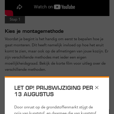
Stap 1
Kies je montagemethode
Voordat je begint is het handig om eerst te bepalen hoe je
gaat monteren. Dit heeft namelijk invloed op hoe het eruit
komt te zien, maar ook op de afmetingen van jouw kozijn. Er
zijn verschillende methodes met ieder een eigen
moeilijkheidsgraad. Bekijk de korte film voor uitleg over de
verschillende methoden.
duur:
3,5 minuten
LET OP! PRIJSWIJZIGING PER
13 AUGUSTUS
Door onrust op de grondstoffenmarkt stijgt de
prijs van kunststof, en daarmee die van kunststof