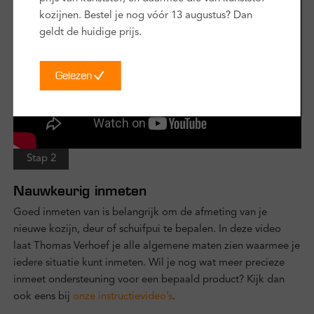
kozijnen. Bestel je nog vóór 13 augustus? Dan
geldt de huidige prijs.
Gelezen
Stap 2
Nauwkeurig inmeten
Goed inmeten van is belangrijk om de afmeting van je
nieuwe kozijn, deur of schuifpui te bepalen. In deze video
laat Thomas Verhoef je alle algemene maten zien waarmee je
iedere situatie kunt inmeten. Wil je nog wat meer precieze
inmeet ondersteuning voor een bepaald product? Kijk dan
ook eens bij
onze instructievideo’s
.