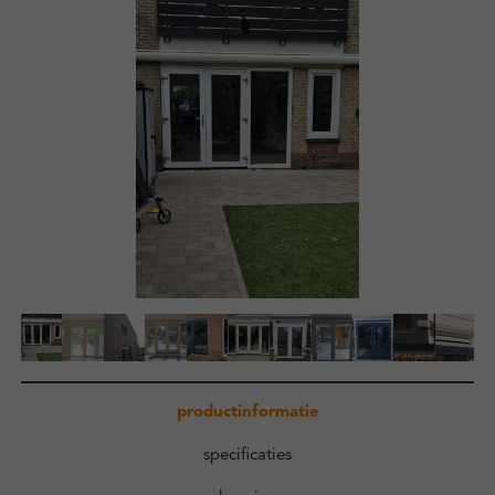
Zakelijk
Kennisbank
Over ons
Contact
Inloggen
productinformatie
specificaties