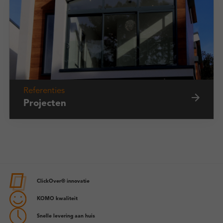
Referenties
Projecten
ClickOver® innovatie
KOMO kwaliteit
Snelle levering aan huis