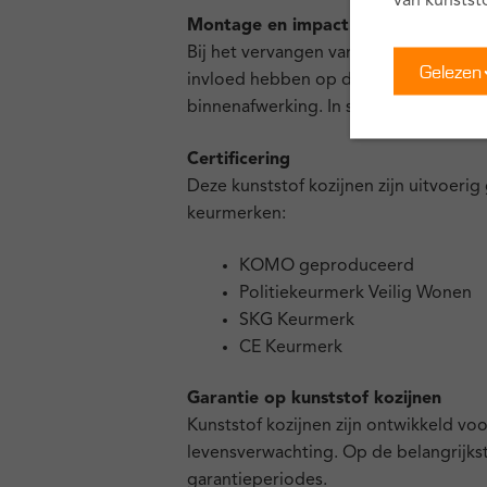
van kunstst
Montage en impact op de woning
Bij het vervangen van kozijnen wordt 
Gelezen
invloed hebben op de afwerking rondo
binnenafwerking. In sommige gevallen
Certificering
Deze kunststof kozijnen zijn uitvoeri
keurmerken:
KOMO geproduceerd
Politiekeurmerk Veilig Wonen
SKG Keurmerk
CE Keurmerk
Garantie op kunststof kozijnen
Kunststof kozijnen zijn ontwikkeld vo
levensverwachting. Op de belangrijks
garantieperiodes.