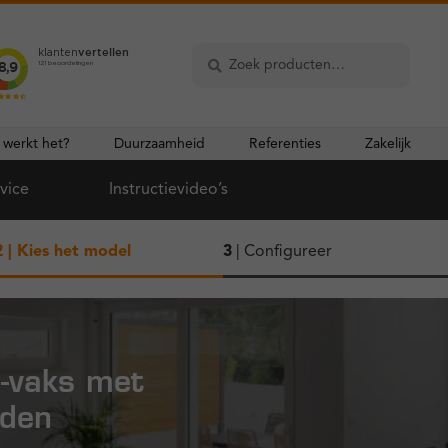
Zoeken
Zoeken
naar:
 werkt het?
Duurzaamheid
Referenties
Zakelijk
vice
Instructievideo’s
2
| Kies het model
3
| Configureer
3-vaks met
dden