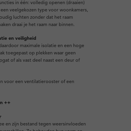
cties in één: volledig openen (draaien)
het een veelgekozen type voor woonkamers,
oudig luchten zonder dat het raam
aken draai je het raam naar binnen.
tie en veiligheid
 daardoor maximale isolatie en een hoge
vaak toegepast op plekken waar geen
rapgat of als vast deel naast een deur of
en voor een ventilatierooster of een
en ++
r
ee en zijn bestand tegen weersinvloeden