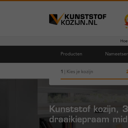
Ga
Ga
door
naar
naar
de
Hoe
navigatie
inhoud
Producten
Nameetser
1
| Kies je kozijn
Kunststof kozijn, 
draaikiepraam mi