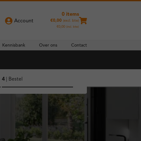
0 items
€
0,00
Account
(excl. btw)
€
0,00
(incl. btw)
Kennisbank
Over ons
Contact
4
| Bestel