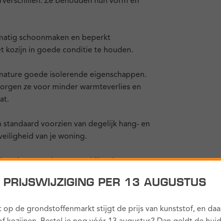
urverschillen. Ze behouden hun vorm en
elmatig schoonmaken en beperkt
 kozijn in goede conditie te houden.
 nature goede isolerende eigenschappen.
 zorgen ze voor minder warmteverlies en
at.
n standaard voorzien van degelijk hang- en
veiligheid van je woning.
den uitgevoerd met verschillende
s. Ook opties zoals verborgen scharnieren
! PRIJSWIJZIGING PER 13 AUGUSTUS
iterlijk.
 op de grondstoffenmarkt stijgt de prijs van kunststof, en da
ozijnen —