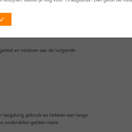
of kozijnen. Bestel je nog vóór 13 augustus? Dan geldt de huidi
het bestaande kozijn verwijderd. Dit kan
m het kozijn, zoals stucwerk of
 is herstelwerk nodig.
g getest en voldoen aan de volgende
or langdurig gebruik en hebben een lange
te onderdelen gelden vaste