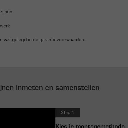
ozijnen
twerk
n vastgelegd in de garantievoorwaarden.
zijnen inmeten en samenstellen
Stap 1
Kies je montagemethode