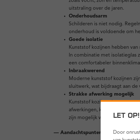
zoals vocht, zon en temperatu
uitstraling over de jaren.
Onderhoudsarm
Schilderen is niet nodig. Reg
onderhoud is voldoende om het
Goede isolatie
Kunststof kozijnen hebben van
In combinatie met isolatieglas
een comfortabeler binnenklima
Inbraakwerend
Moderne kunststof kozijnen zij
sluitwerk, wat bijdraagt aan de 
Strakke afwerking mogelijk
Kunststof kozijnen kunnen wor
afwerkingen, kleuren en detail
LET OP
zijn mogelijk voor een strakker u
Door onrust
— Aandachtspunten bij kunststof k