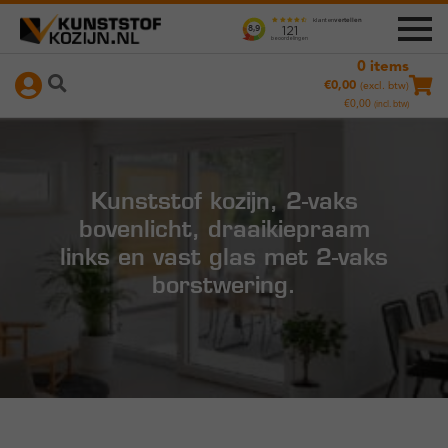
0 items
Ga
Ga
+
Producten
€
0,00
(excl. btw)
door
naar
€
0,00
(incl. btw)
naar
de
Nameetservice
navigatie
inhoud
Instructievideo’s
Kunststof kozijn, 2-vaks
bovenlicht, draaikiepraam
links en vast glas met 2-vaks
borstwering.
Hoe werkt het?
Duurzaamheid
Referenties