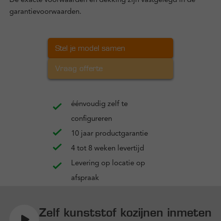
De exacte voorwaarden en dekking zijn vastgelegd in de
garantievoorwaarden.
Stel je model samen
Vraag offerte
éénvoudig zelf te
configureren
10 jaar productgarantie
4 tot 8 weken levertijd
Levering op locatie op
afspraak
Zelf kunststof kozijnen inmeten