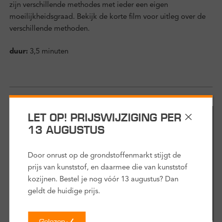
zijn verschillende methodes met ieder een eigen
moeilijkheidsgraad. Bekijk de korte film voor uitleg over de
verschillende methoden.
duur:
3,5 minuten
LET OP! PRIJSWIJZIGING PER
13 AUGUSTUS
Door onrust op de grondstoffenmarkt stijgt de
prijs van kunststof, en daarmee die van kunststof
kozijnen. Bestel je nog vóór 13 augustus? Dan
geldt de huidige prijs.
Gelezen