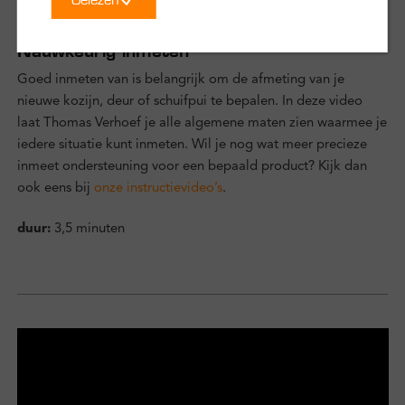
Stap 2
Nauwkeurig inmeten
Goed inmeten van is belangrijk om de afmeting van je
nieuwe kozijn, deur of schuifpui te bepalen. In deze video
laat Thomas Verhoef je alle algemene maten zien waarmee je
iedere situatie kunt inmeten. Wil je nog wat meer precieze
inmeet ondersteuning voor een bepaald product? Kijk dan
ook eens bij
onze instructievideo’s
.
duur:
3,5 minuten