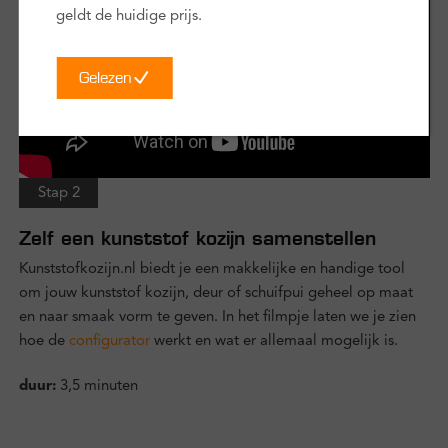
geldt de huidige prijs.
Gelezen
Stap 2
Zelf een kunststof kozijn samenstellen
Kunststofkozijn.nl biedt je een makkelijke en handige tool
om jouw kunststof kozijn, deur of schuifpui geheel op maat
en naar smaak vorm te geven. In het filmpje laten we je zien
hoe de
configurator
werkt en wat er allemaal mogelijk is.
duur:
3,5 minuten