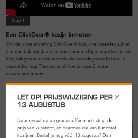
Stap 1
Een ClickOver® kozijn inmeten
Om de juiste afmeting ClickOver® kozijn te bestellen zijn er
2 maten belangrijk die je moet inmeten bij je oude kozijn: de
kozijndagmaat en ter controle de steendagmaat buiten. In
deze video legt Thomas je uit hoe je deze 2 maten
nauwkeurig inmeet.
duur:
3 minuten
LET OP! PRIJSWIJZIGING PER
13 AUGUSTUS
Door onrust op de grondstoffenmarkt stijgt de
prijs van kunststof, en daarmee die van kunststof
kozijnen. Bestel je nog vóór 13 augustus? Dan