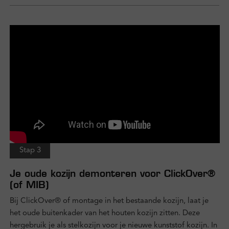
Stap 3
Je oude kozijn demonteren voor ClickOver®
(of MIB)
Bij ClickOver® of montage in het bestaande kozijn, laat je
het oude buitenkader van het houten kozijn zitten. Deze
hergebruik je als stelkozijn voor je nieuwe kunststof kozijn. In