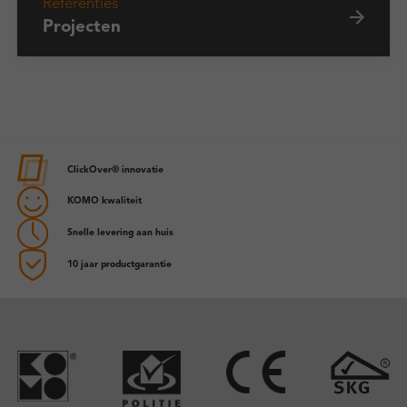
Referenties
Projecten
ClickOver® innovatie
KOMO kwaliteit
Snelle levering aan huis
10 jaar productgarantie