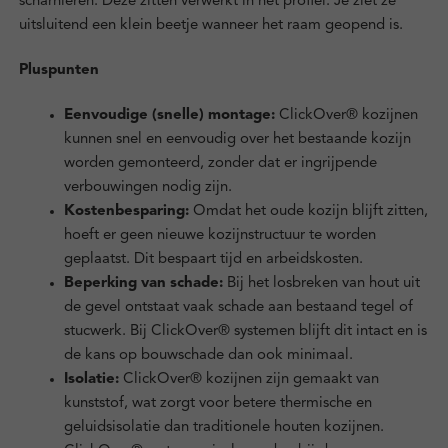
scharnieren. Deze zitten verwerkt in het profiel. Je ziet ze
uitsluitend een klein beetje wanneer het raam geopend is.
Pluspunten
Eenvoudige (snelle) montage:
ClickOver® kozijnen
kunnen snel en eenvoudig over het bestaande kozijn
worden gemonteerd, zonder dat er ingrijpende
verbouwingen nodig zijn.
Kostenbesparing:
Omdat het oude kozijn blijft zitten,
hoeft er geen nieuwe kozijnstructuur te worden
geplaatst. Dit bespaart tijd en arbeidskosten.
Beperking van schade:
Bij het losbreken van hout uit
de gevel ontstaat vaak schade aan bestaand tegel of
stucwerk. Bij ClickOver® systemen blijft dit intact en is
de kans op bouwschade dan ook minimaal.
Isolatie:
ClickOver® kozijnen zijn gemaakt van
kunststof, wat zorgt voor betere thermische en
geluidsisolatie dan traditionele houten kozijnen.