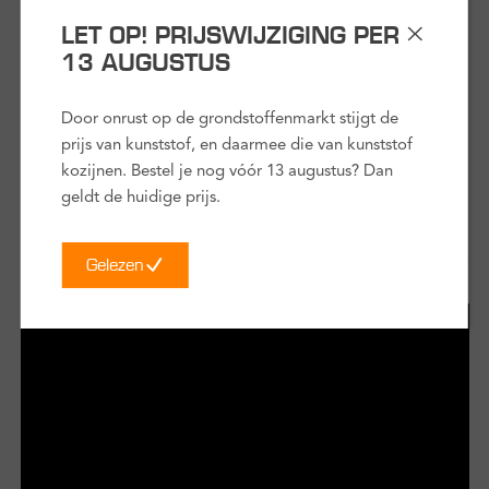
Om de juiste afmeting ClickOver® kozijn te bestellen zijn er
LET OP! PRIJSWIJZIGING PER
2 maten belangrijk die je moet inmeten bij je oude kozijn: de
13 AUGUSTUS
kozijndagmaat en ter controle de steendagmaat buiten. In
deze video legt Thomas je uit hoe je deze 2 maten
Door onrust op de grondstoffenmarkt stijgt de
nauwkeurig inmeet.
prijs van kunststof, en daarmee die van kunststof
kozijnen. Bestel je nog vóór 13 augustus? Dan
duur:
3 minuten
geldt de huidige prijs.
Gelezen