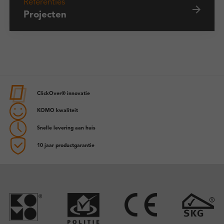
Referenties
Projecten
ClickOver® innovatie
KOMO kwaliteit
Snelle levering aan huis
10 jaar productgarantie