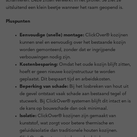
scharnieren. Deze zitten verwerkt in het profiel. Je ziet ze
uitsluitend een klein beetje wanneer het raam geopend is.
Pluspunten
Eenvoudige (snelle) montage:
ClickOver® kozijnen
kunnen snel en eenvoudig over het bestaande kozijn
worden gemonteerd, zonder dat er ingrijpende
verbouwingen nodig zijn.
Kostenbesparing:
Omdat het oude kozijn blijft zitten,
hoeft er geen nieuwe kozijnstructuur te worden
geplaatst. Dit bespaart tijd en arbeidskosten.
Beperking van schade:
Bij het losbreken van hout uit
de gevel ontstaat vaak schade aan bestaand tegel of
stucwerk. Bij ClickOver® systemen blijft dit intact en is
de kans op bouwschade dan ook minimaal.
Isolatie:
ClickOver® kozijnen zijn gemaakt van
kunststof, wat zorgt voor betere thermische en
geluidsisolatie dan traditionele houten kozijnen.