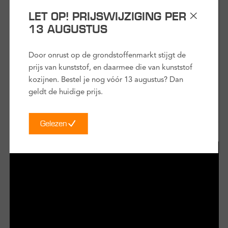
Om de juiste afmeting ClickOver® kozijn te bestellen zijn er
LET OP! PRIJSWIJZIGING PER
2 maten belangrijk die je moet inmeten bij je oude kozijn: de
13 AUGUSTUS
kozijndagmaat en ter controle de steendagmaat buiten. In
deze video legt Thomas je uit hoe je deze 2 maten
Door onrust op de grondstoffenmarkt stijgt de
nauwkeurig inmeet.
prijs van kunststof, en daarmee die van kunststof
kozijnen. Bestel je nog vóór 13 augustus? Dan
duur:
3 minuten
geldt de huidige prijs.
Gelezen