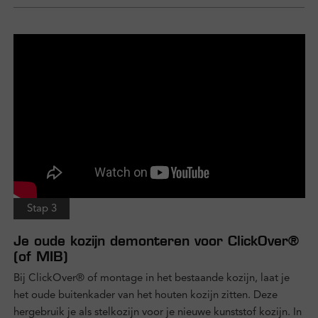
Stap 3
Je oude kozijn demonteren voor ClickOver®
(of MIB)
Bij ClickOver® of montage in het bestaande kozijn, laat je
het oude buitenkader van het houten kozijn zitten. Deze
hergebruik je als stelkozijn voor je nieuwe kunststof kozijn. In