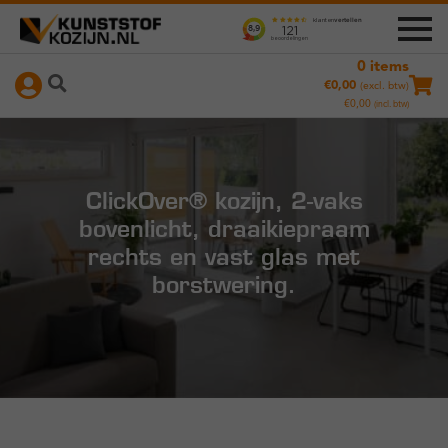
0 items
Ga
Ga
+
Producten
€
0,00
(excl. btw)
door
naar
€
0,00
(incl. btw)
naar
de
Nameetservice
navigatie
inhoud
Instructievideo’s
ClickOver® kozijn, 2-vaks
bovenlicht, draaikiepraam
rechts en vast glas met
borstwering.
Hoe werkt het?
Duurzaamheid
Referenties