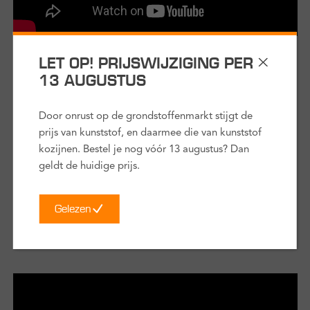
Stap 1
LET OP! PRIJSWIJZIGING PER
Een ClickOver® kozijn inmeten
13 AUGUSTUS
Om de juiste afmeting ClickOver® kozijn te bestellen zijn er
2 maten belangrijk die je moet inmeten bij je oude kozijn: de
Door onrust op de grondstoffenmarkt stijgt de
kozijndagmaat en ter controle de steendagmaat buiten. In
prijs van kunststof, en daarmee die van kunststof
deze video legt Thomas je uit hoe je deze 2 maten
kozijnen. Bestel je nog vóór 13 augustus? Dan
nauwkeurig inmeet.
geldt de huidige prijs.
duur:
3 minuten
Gelezen