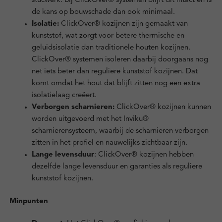
stucwerk. Bij ClickOver® systemen blijft dit intact en is
de kans op bouwschade dan ook minimaal.
Isolatie:
ClickOver® kozijnen zijn gemaakt van
kunststof, wat zorgt voor betere thermische en
geluidsisolatie dan traditionele houten kozijnen.
ClickOver® systemen isoleren daarbij doorgaans nog
net iets beter dan reguliere kunststof kozijnen. Dat
komt omdat het hout dat blijft zitten nog een extra
isolatielaag creëert.
Verborgen scharnieren:
ClickOver® kozijnen kunnen
worden uitgevoerd met het Inviku®
scharnierensysteem, waarbij de scharnieren verborgen
zitten in het profiel en nauwelijks zichtbaar zijn.
Lange levensduur
: ClickOver® kozijnen hebben
dezelfde lange levensduur en garanties als reguliere
kunststof kozijnen.
Minpunten