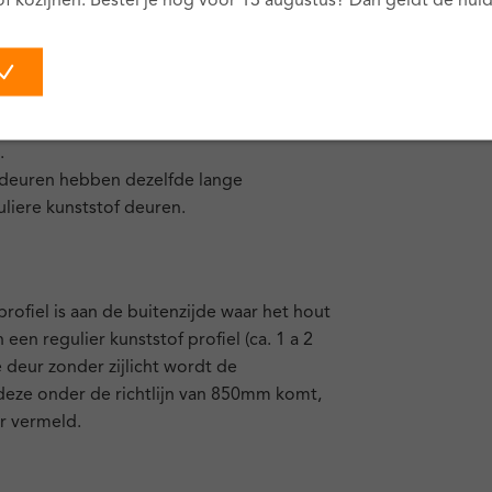
of kozijnen. Bestel je nog vóór 13 augustus? Dan geldt de huidi
aarbij doorgaans nog net iets beter dan
n deuren. Dat komt omdat het hout dat
tielaag creëert.
ver® deuren worden gemaakt met het
arbij de scharnieren verborgen zitten in
.
 deuren hebben dezelfde lange
uliere kunststof deuren.
rofiel is aan de buitenzijde waar het hout
en regulier kunststof profiel (ca. 1 a 2
e deur zonder zijlicht wordt de
deze onder de richtlijn van 850mm komt,
or vermeld.