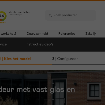
Zoeken
Zoeken
naar:
 werkt het?
Duurzaamheid
Referenties
Zakelijk
vice
Instructievideo’s
2
| Kies het model
3
| Configureer
deur met vast glas en