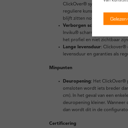
van kunstst
ClickOver® systemen isoleren d
reguliere kunststof kozijnen e
Gelezen
blijft zitten nog een extra isola
Verborgen scharnieren:
ClickO
Inviku® scharnieren systeem, wa
het profiel en niet zichtbaar zijn
Lange levensduur
: Clickover®
levensduur en garanties als reg
Minpunten
Deuropening
: Het ClickOver® p
omsloten wordt iets breder dan e
cm). In het geval van een enkel
deuropening kleiner. Wanneer 
dan wordt dit in de configurat
Certificering