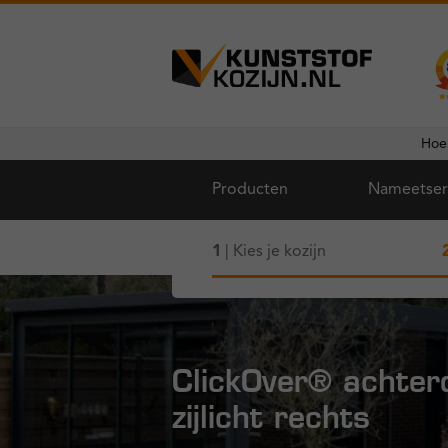
Ga
Ga
door
naar
naar
de
Hoe
navigatie
inhoud
Producten
Nameetser
1
| Kies je kozijn
ClickOver® achter
zijlicht rechts