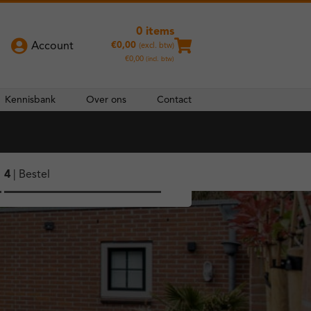
0 items
€
0,00
Account
(excl. btw)
€
0,00
(incl. btw)
Kennisbank
Over ons
Contact
4
| Bestel