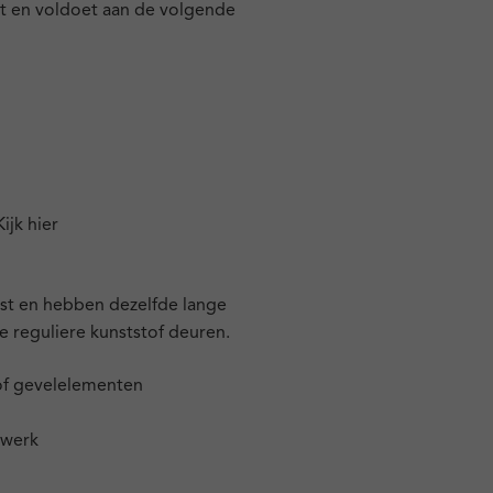
st en voldoet aan de volgende
Kijk hier
est en hebben dezelfde lange
e reguliere kunststof deuren.
tof gevelelementen
twerk