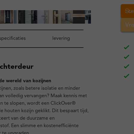
Ste
Vra
specificaties
levering
chterdeur
de wereld van kozijnen
ijnen, zoals betere isolatie en minder
n volledig vervangen? Maak kennis met
ijn te slopen, wordt een ClickOver®
houten kozijn geklikt. Dit bespaart tijd,
fiteert van de duurzame en
tof. Een slimme en kostenefficiënte
 te upgraden.