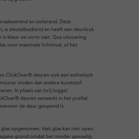
nbraakwerend en isolerend. Deze
n, is sleutelbediend en heeft een deurkruk
 is kleur- en vorm vast. Qua uitvoering
as voor maximale lichtinval, of het
n ClickOver® deuren ook een esthetisch
mooier vinden dan andere kunststof
ren. In plaats van (vrij logge)
lickOver® deuren verwerkt in het profiel.
e wanneer de deur geopend is.
t glas opgenomen. Vast glas kan niet open.
begane grond omdat het minder gevoelig