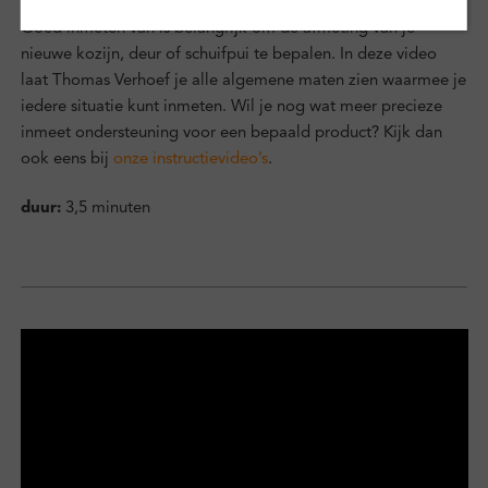
Goed inmeten van is belangrijk om de afmeting van je
nieuwe kozijn, deur of schuifpui te bepalen. In deze video
laat Thomas Verhoef je alle algemene maten zien waarmee je
iedere situatie kunt inmeten. Wil je nog wat meer precieze
inmeet ondersteuning voor een bepaald product? Kijk dan
ook eens bij
onze instructievideo’s
.
duur:
3,5 minuten