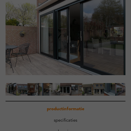
Zakelijk
Kennisbank
Over ons
Contact
Inloggen
productinformatie
specificaties