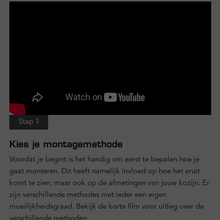
Stap 1
Kies je montagemethode
Voordat je begint is het handig om eerst te bepalen hoe je
gaat monteren. Dit heeft namelijk invloed op hoe het eruit
komt te zien, maar ook op de afmetingen van jouw kozijn. Er
zijn verschillende methodes met ieder een eigen
moeilijkheidsgraad. Bekijk de korte film voor uitleg over de
verschillende methoden.