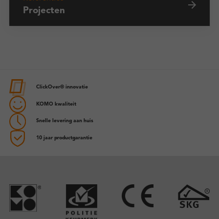
Projecten
ClickOver® innovatie
KOMO kwaliteit
Snelle levering aan huis
10 jaar productgarantie