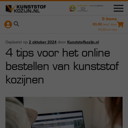
0 items
Ga
Ga
+
Producten
€
0,00
(excl. btw)
door
naar
€
0,00
(incl. btw)
naar
de
Nameetservice
navigatie
inhoud
Geplaatst op
2 oktober 2024
door
Kunststofkozijn.nl
4 tips voor het online
Instructievideo’s
bestellen van kunststof
kozijnen
Hoe werkt het?
Duurzaamheid
Referenties