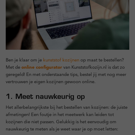
Zakelijk
Kennisbank
Over ons
Contact
Ben je klaar om je
kunststof kozijnen
op maat te bestellen?
Met de
online configurator
van Kunststofkozijn.nl is dat zo
geregeld! En met onderstaande tips, bestel jij met nog meer
vertrouwen je eigen kozijnen gewoon online.
Inloggen
1. Meet nauwkeurig op
Het allerbelangrijkste bij het bestellen van kozijnen: de juiste
afmetingen! Een foutje in het meetwerk kan leiden tot
kozijnen die niet passen. Gelukkig is het eenvoudig om
nauwkeurig te meten als je weet waar je op moet letten: