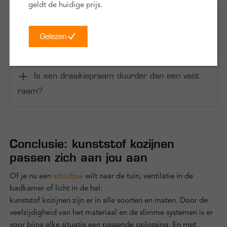
geldt de huidige prijs.
Is een schuifpui minder goed geïsoleerd dan
Gelezen
een deur?
Is een draaikiepraam duurder dan een vast
raam?
Conclusie: kunststof kozijnen
passen zich aan jou aan
Of je nu een
schuifpui
wilt naar de tuin, ventilatie in de
badkamer of licht in de hal:
kunststof kozijnen zijn er in alle soorten en maten. Door de
veelzijdigheid van het materiaal en de slimme systemen is er
voor bijna elke situatie een passende oplossing. En met