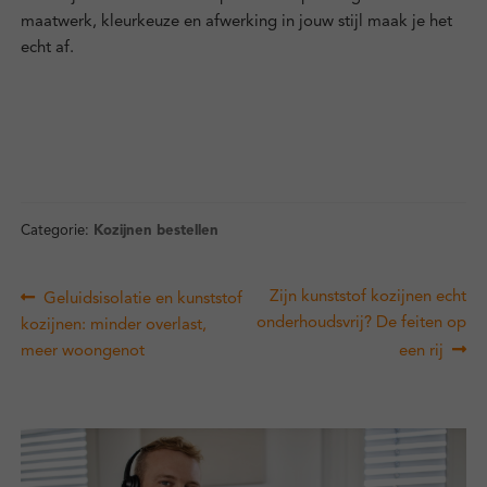
maatwerk, kleurkeuze en afwerking in jouw stijl maak je het
echt af.
Categorie:
Kozijnen bestellen
Bericht
Vorig
Volgend
Zijn kunststof kozijnen echt
Geluidsisolatie en kunststof
navigatie
bericht:
bericht:
onderhoudsvrij? De feiten op
kozijnen: minder overlast,
meer woongenot
een rij