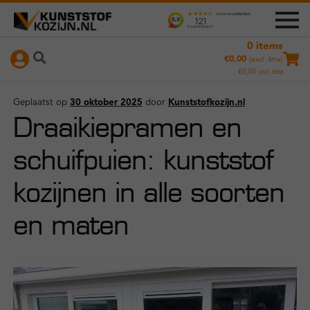
0 items
Ga
Ga
+
Producten
€
0,00
(excl. btw)
door
naar
€
0,00
(incl. btw)
naar
de
Nameetservice
navigatie
inhoud
Geplaatst op
30 oktober 2025
door
Kunststofkozijn.nl
Draaikiepramen en
Instructievideo’s
schuifpuien: kunststof
kozijnen in alle soorten
Hoe werkt het?
en maten
Duurzaamheid
Referenties