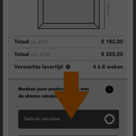
Over dit kozijn met draaikiepraam
ClickOver® kozijnen – slimme kunststof renovatie zonder
sloopwerk
ClickOver® kozijnen zijn ontworpen als de slimme vervanging
voor houten kozijnen. Dankzij het innovatieve overzetsysteem
kunnen bestaande houten kaders behouden blijven, waardoor
montage veel sneller en met minder overlast verloopt. Je
krijgt alle voordelen van moderne kunststof kozijnen — hoge
isolatiewaarde, lange levensduur en minimaal onderhoud —
zonder sloopwerk of grote verbouwing.
Draaikiepraam – flexibel en veilig
Met een draaikiepraam combineer je twee functies in één:
draaien voor volledige toegang of schoonmaak, en kiepen
voor veilige ventilatie. Dit type wordt veel toegepast in
woonkamers, slaapkamers of keukens. Het ClickOver®
draaikiepraam is net zo functioneel als elk regulier kunststof