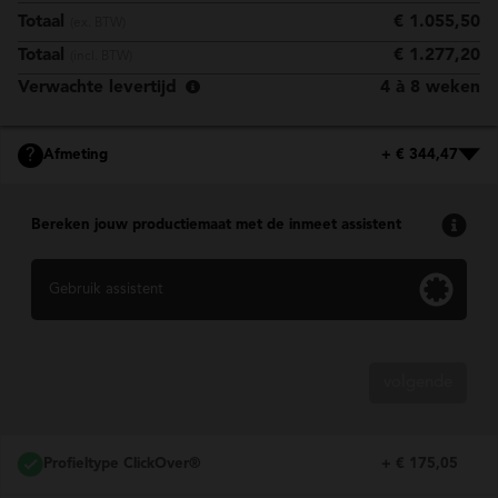
Totaal
€ 1.055,50
(ex. BTW)
Totaal
€ 1.277,20
(incl. BTW)
Verwachte levertijd
4 à 8 weken
?
Afmeting
+ € 344,47
Bereken jouw productiemaat met de inmeet assistent
Gebruik assistent
volgende
Profieltype ClickOver®
+ € 175,05