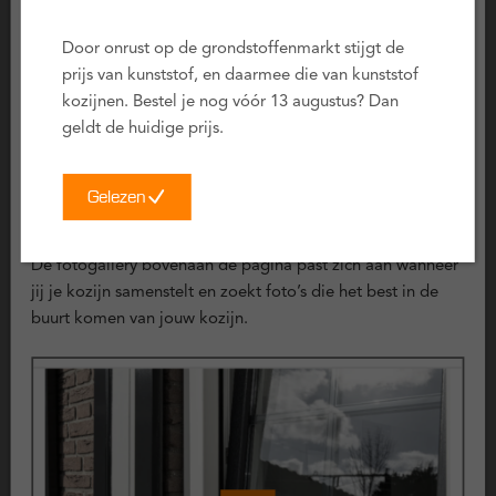
zitten in het profiel en nauwelijks zichtbaar zijn.
Lange levensduur
: ClickOver® kozijnen hebben
Door onrust op de grondstoffenmarkt stijgt de
dezelfde lange levensduur en garanties als reguliere
prijs van kunststof, en daarmee die van kunststof
kunststof kozijnen.
kozijnen. Bestel je nog vóór 13 augustus? Dan
geldt de huidige prijs.
Minpunten
Dagmaat:
Het ClickOver® profiel is aan de buitenzijde
Gelezen
waar het hout omsloten wordt iets breder dan een
Voorbeeld foto’s
regulier kunststof profiel (ca. 1 à 2 cm). In het geval van
De fotogallery bovenaan de pagina past zich aan wanneer
een smalle raamopening kan hierdoor iets minder
jij je kozijn samenstelt en zoekt foto’s die het best in de
daglicht overblijven of wordt de opening iets kleiner. In
buurt komen van jouw kozijn.
de configurator wordt dit automatisch berekend.
Certificering
Deze kunststof kozijnen zijn uitvoerig getest en voldoen aan
de volgende keurmerken: