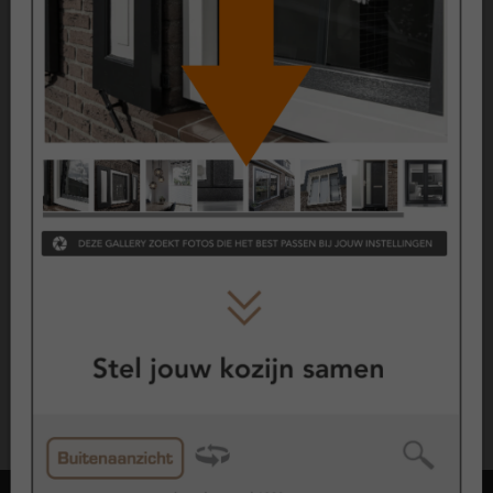
KOMO geproduceerd
Politiekeurmerk Veilig Wonen
SKG Keurmerk
CE Keurmerk
Wil je meer weten over keurmerken?
Kijk hier
Garantie
ClickOver® kozijnen zijn uitvoerig getest en hebben dezelfde
lange levensverwachting en kwaliteit als onze reguliere
kunststof kozijnen.
10 jaar garantie op alle kunststof gevelelementen
10 jaar garantie op glas
2 jaar garantie op hang- en sluitwerk