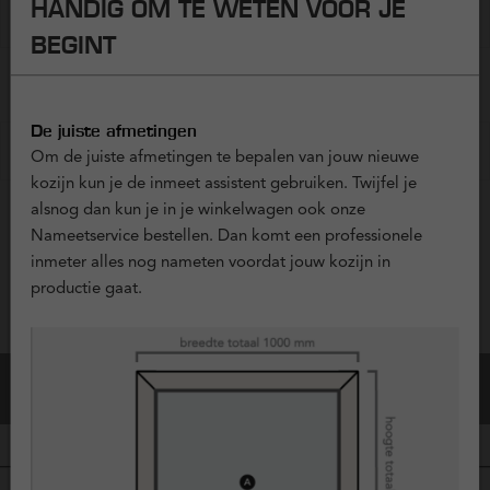
HANDIG OM TE WETEN VOOR JE
?
Horren
+ € 0,00
BEGINT
MONTAGEMATERIAAL
De juiste afmetingen
?
Installatiemateriaal
+ € 0,00
Om de juiste afmetingen te bepalen van jouw nieuwe
kozijn kun je de inmeet assistent gebruiken. Twijfel je
alsnog dan kun je in je winkelwagen ook onze
Nameetservice bestellen. Dan komt een professionele
Vraag offerte aan
inmeter alles nog nameten voordat jouw kozijn in
productie gaat.
Configuratie Opslaan
Bestel dit kozijn