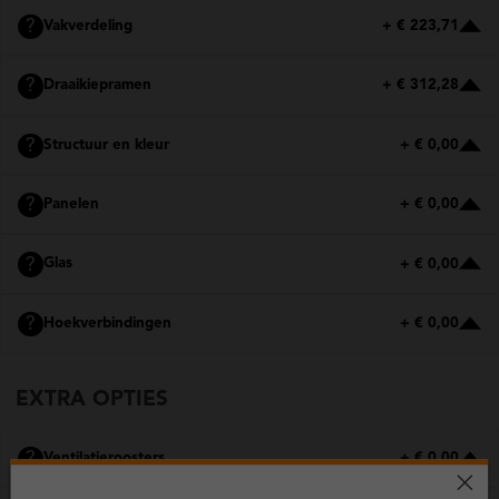
?
Vakverdeling
+ € 223,71
?
Draaikiepramen
+ € 312,28
?
Structuur en kleur
+ € 0,00
?
Panelen
+ € 0,00
?
Glas
+ € 0,00
?
Hoekverbindingen
+ € 0,00
EXTRA OPTIES
?
Ventilatieroosters
+ € 0,00