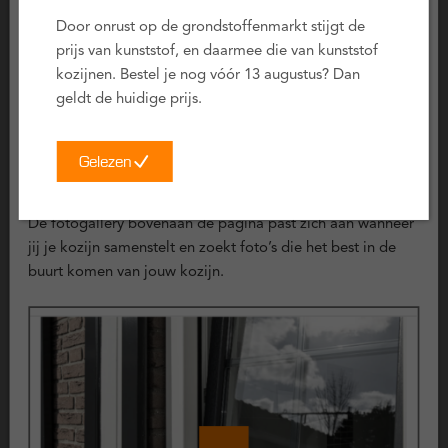
zitten in het profiel en nauwelijks zichtbaar zijn.
Door onrust op de grondstoffenmarkt stijgt de
Lange levensduur
: ClickOver® kozijnen hebben
prijs van kunststof, en daarmee die van kunststof
dezelfde lange levensduur en garanties als reguliere
kozijnen. Bestel je nog vóór 13 augustus? Dan
kunststof kozijnen.
geldt de huidige prijs.
Minpunten
Gelezen
Dagmaat:
Het ClickOver® profiel is aan de buitenzijde
Voorbeeld foto’s
waar het hout omsloten wordt iets breder dan een
regulier kunststof profiel (ca. 1 à 2 cm). In het geval van
De fotogallery bovenaan de pagina past zich aan wanneer
een smalle raamopening kan hierdoor iets minder
jij je kozijn samenstelt en zoekt foto’s die het best in de
daglicht overblijven of wordt de opening iets kleiner. In
buurt komen van jouw kozijn.
de configurator wordt dit automatisch berekend.
Certificering
Deze kunststof kozijnen zijn uitvoerig getest en voldoen aan
de volgende keurmerken: