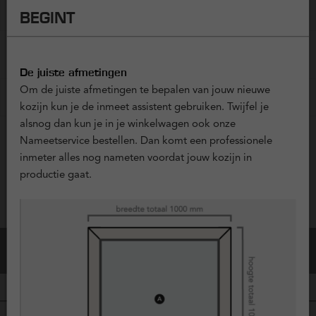
?
Horren
+ € 0,00
BEGINT
MONTAGEMATERIAAL
De juiste afmetingen
Om de juiste afmetingen te bepalen van jouw nieuwe
?
Installatiemateriaal
+ € 0,00
kozijn kun je de inmeet assistent gebruiken. Twijfel je
alsnog dan kun je in je winkelwagen ook onze
Nameetservice bestellen. Dan komt een professionele
Vraag offerte aan
inmeter alles nog nameten voordat jouw kozijn in
productie gaat.
Configuratie Opslaan
Bestel dit kozijn