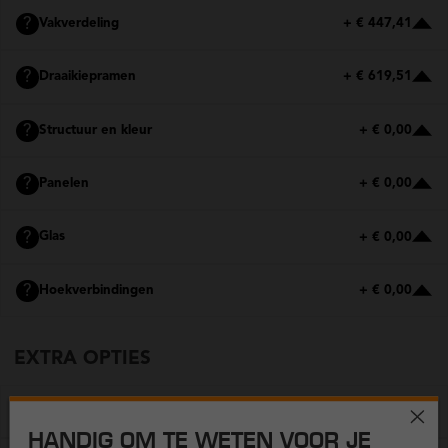
?
Vakverdeling
+ € 447,41
?
Draaikiepramen
+ € 619,51
?
Structuur en kleur
+ € 0,00
?
Panelen
+ € 0,00
?
Glas
+ € 0,00
?
Hoekverbindingen
+ € 0,00
EXTRA OPTIES
?
Ventilatieroosters
+ € 0,00
HANDIG OM TE WETEN VOOR JE