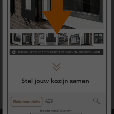
KOMO geproduceerd
Politiekeurmerk Veilig Wonen
SKG Keurmerk
CE Keurmerk
Wil je meer weten over keurmerken?
Kijk hier
Garantie
ClickOver® kozijnen zijn uitvoerig getest en hebben dezelfde
lange levensverwachting en kwaliteit als onze reguliere
kunststof kozijnen.
10 jaar garantie op alle kunststof gevelelementen
10 jaar garantie op glas
2 jaar garantie op hang- en sluitwerk