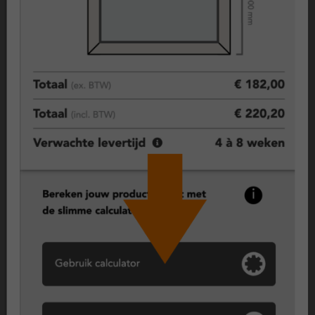
Over dit kunststof kozijn
ClickOver® kozijnen – slimme kunststof renovatie zonder
sloopwerk
ClickOver® kozijnen zijn ontworpen als de slimme vervanging
voor houten kozijnen. Dankzij het innovatieve overzetsysteem
kunnen bestaande houten kaders behouden blijven, waardoor
montage veel sneller en met minder overlast verloopt. Je
krijgt alle voordelen van moderne kunststof kozijnen — hoge
isolatiewaarde, lange levensduur en minimaal onderhoud —
zonder sloopwerk of grote verbouwing.
Draaikiepraam – flexibel en veilig
Met een draaikiepraam combineer je twee functies in één:
draaien voor volledige toegang of schoonmaak, en kiepen
voor veilige ventilatie. Dit type wordt veel toegepast in
woonkamers, slaapkamers of keukens. Het ClickOver®
draaikiepraam is net zo functioneel als elk regulier kunststof