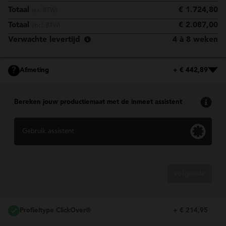
Totaal
€ 1.724,80
(ex. BTW)
Totaal
€ 2.087,00
(incl. BTW)
Verwachte levertijd
4 à 8 weken
?
Afmeting
+ € 442,89
Bereken jouw productiemaat met de inmeet assistent
Gebruik assistent
volgende
Profieltype ClickOver®
+ € 214,95