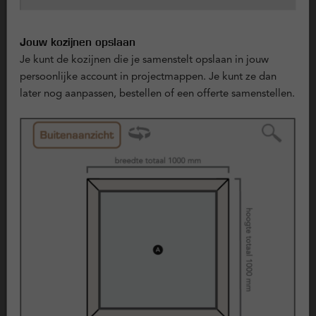
een hal, trapgat of als vast deel naast een deur of raam.
Wil je toch ventileren, dan kun je kiezen voor een
Jouw kozijnen opslaan
ventilatierooster of een combinatie met een draaikiepraam.
Je kunt de kozijnen die je samenstelt opslaan in jouw
persoonlijke account in projectmappen. Je kunt ze dan
++ Pluspunten van kunststof kozijnen ++
later nog aanpassen, bestellen of een offerte samenstellen.
Duurzaam en lange levensduur
Kunststof kozijnen gaan lang mee en zijn bestand tegen
weersinvloeden zoals vocht, zon en
temperatuurverschillen. Ze behouden hun vorm en
uitstraling over de jaren.
Onderhoudsarm
Schilderen is niet nodig. Regelmatig schoonmaken en
beperkt onderhoud is voldoende om het kozijn in
goede conditie te houden.
Goede isolatie
Kunststof kozijnen hebben van nature goede isolerende
eigenschappen. In combinatie met isolatieglas zorgen