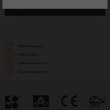
Referenties
Projecten
ClickOver® innovatie
KOMO kwaliteit
Snelle levering aan huis
10 jaar productgarantie