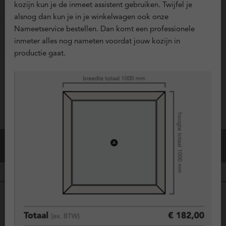
kozijn kun je de inmeet assistent gebruiken. Twijfel je
?
Ventilatieroosters
+ € 0,00
alsnog dan kun je in je winkelwagen ook onze
Nameetservice bestellen. Dan komt een professionele
?
Horren
+ € 0,00
inmeter alles nog nameten voordat jouw kozijn in
productie gaat.
Vraag offerte aan
Configuratie Opslaan
Bestel dit kozijn
Kunststof kozijnen, duurzame keuze
voor comfort en isolatie