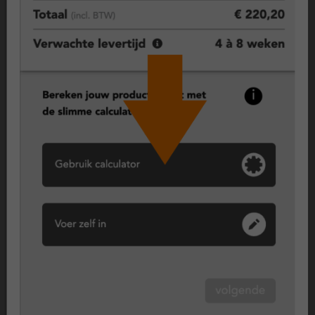
Geen gedoe meer met schilderen en onderhoud? Kunststof
kozijnen zijn duurzaam, onderhoudsarm en bestand tegen
weer en wind. Een praktische keuze voor wie gemak wil
combineren met een nette uitstraling.
Draaikiepraam, flexibel en praktisch
Een draaikiepraam combineert twee functies in één: volledig
openen (draaien) of ventileren (kiepen). Daardoor is het een
veelgekozen type voor woonkamers, slaapkamers en keukens.
Je kunt eenvoudig luchten zonder dat het raam volledig open
hoeft, en voor schoonmaken draai je het raam naar binnen.
Vast raam (vast glas), maximale isolatie en veiligheid
Een vast raam kan niet open en biedt daardoor maximale
isolatie en een hoge mate van veiligheid. Dit type wordt vaak
toegepast op plekken waar geen ventilatie nodig is, zoals in