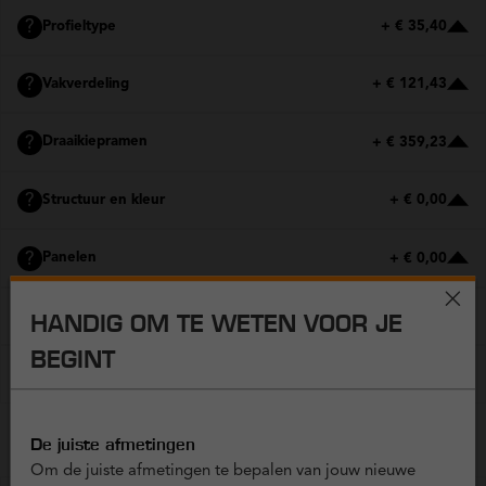
?
Profieltype
+ € 35,40
?
Vakverdeling
+ € 121,43
?
Draaikiepramen
+ € 359,23
?
Structuur en kleur
+ € 0,00
?
Panelen
+ € 0,00
?
Glas
+ € 0,00
HANDIG OM TE WETEN VOOR JE
BEGINT
?
Hoekverbindingen
+ € 0,00
De juiste afmetingen
EXTRA OPTIES
Om de juiste afmetingen te bepalen van jouw nieuwe