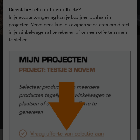
Direct bestellen of een offerte?
In je accountomgeving kun je kozijnen opslaan in
projecten. Vervolgens kun je kozijnen selecteren om direct
in je winkelwagen af te rekenen of om een offerte samen
te stellen.
Onderdorpel
Bij kozijnen en raamwerken noemen we de onderkant van het
kunststof kozijn dat aan de grond grenst 'de onderdorpel'. Bij
Kunststofkozijn.nl kun je kiezen uit 2 typen onderdorpels:
doorlopend kader of composiet.
Lees meer