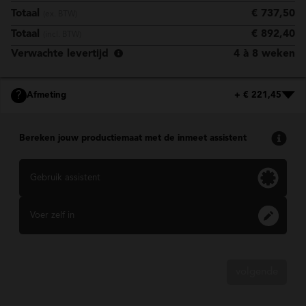
Totaal
€ 737,50
(ex. BTW)
Totaal
€ 892,40
(incl. BTW)
Verwachte levertijd
4 à 8 weken
?
Afmeting
+ € 221,45
Bereken jouw productiemaat met de inmeet assistent
Gebruik assistent
Voer zelf in
volgende