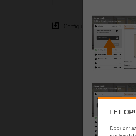
Configuratie Opslaan
LET OP
Door onrust