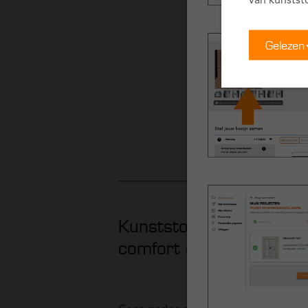
van kunstst
Gelezen
Kunststof kozijnen, duu
comfort en isolatie