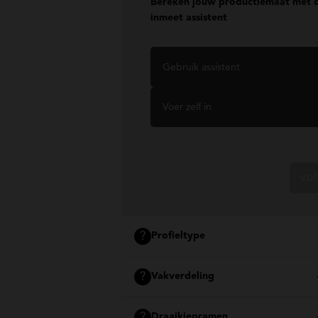
Bereken jouw productiemaat met 
inmeet assistent
Gebruik assistent
Voer zelf in
vo
?
Profieltype
?
Vakverdeling
?
Draaikiepramen