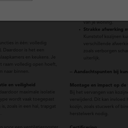
onderhoud? Kunststof
Inbraakwerend
rm en bestand tegen weer
Moderne kunststof ko
wie gemak wil combineren
degelijk hang- en slui
van je woning.
Strakke afwerking m
Kunststof kozijnen 
cties in één: volledig
verschillende afwerki
). Daardoor is het een
zoals verborgen schar
laapkamers en keukens. Je
uiterlijk.
t raam volledig open hoeft,
m naar binnen.
-- Aandachtspunten bij kuns
tie en veiligheid
Montage en impact op de
daardoor maximale isolatie
Bij het vervangen van kozij
 type wordt vaak toegepast
verwijderd. Dit kan invloe
s, zoals in een hal, trapgat
kozijn, zoals stucwerk of bi
.
herstelwerk nodig.
en voor een ventilatierooster
Certificering