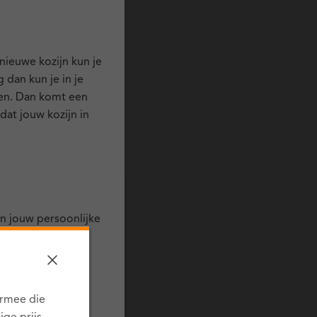
nieuwe kozijn kun je
 dan kun je in je
en. Dan komt een
at jouw kozijn in
in jouw persoonlijke
er nog aanpassen,
armee die