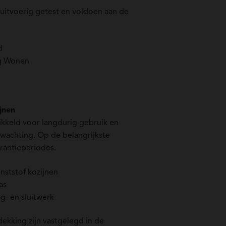
 uitvoerig getest en voldoen aan de
d
ig Wonen
jnen
wikkeld voor langdurig gebruik en
wachting. Op de belangrijkste
rantieperiodes.
unststof kozijnen
as
ng- en sluitwerk
ekking zijn vastgelegd in de