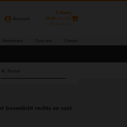
0 items
€
0,00
Account
(excl. btw)
€
0,00
(incl. btw)
Kennisbank
Over ons
Contact
4
| Bestel
t bovenlicht rechts en vast