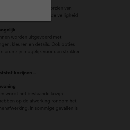
zijnen zijn standaard voorzien van
twerk, wat bijdraagt aan de veiligheid
ogelijk
kunnen worden uitgevoerd met
ngen, kleuren en details. Ook opties
nieren zijn mogelijk voor een strakker
tstof kozijnen --
 woning
nen wordt het bestaande kozijn
d hebben op de afwerking rondom het
nnenafwerking. In sommige gevallen is