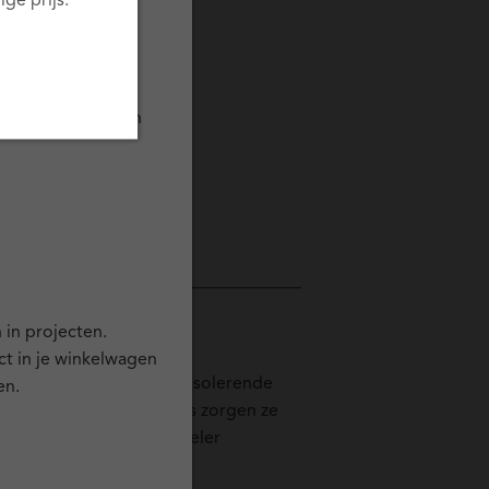
ge prijs.
n wanneer jij je
 in de buurt komen
 in projecten.
ct in je winkelwagen
ebben van nature goede isolerende
en.
mbinatie met isolatieglas zorgen ze
rlies en een comfortabeler