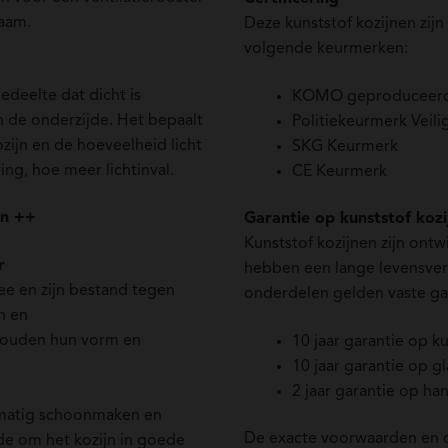
raam.
Deze kunststof kozijnen zijn
volgende keurmerken:
edeelte dat dicht is
KOMO geproduceer
 de onderzijde. Het bepaalt
Politiekeurmerk Veil
ozijn en de hoeveelheid licht
SKG Keurmerk
ng, hoe meer lichtinval.
CE Keurmerk
en ++
Garantie op kunststof kozi
Kunststof kozijnen zijn ont
r
hebben een lange levensver
ee en zijn bestand tegen
onderdelen gelden vaste ga
n en
houden hun vorm en
10 jaar garantie op k
10 jaar garantie op gl
2 jaar garantie op ha
elmatig schoonmaken en
De exacte voorwaarden en d
e om het kozijn in goede