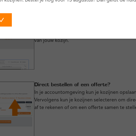
of kozijnen. Bestel je nog vóór 13 augustus? Dan geldt de huidi
Voorbeeld foto’s
De fotogallery bovenaan de pagina past zich aa
kozijn samenstelt en zoekt foto’s die het best
van jouw kozijn.
Direct bestellen of een offerte?
In je accountomgeving kun je kozijnen opslaan
rzame keuze voor
Goede isolatie
Vervolgens kun je kozijnen selecteren om dire
Kunststof kozijnen h
af te rekenen of om een offerte samen te stell
eigenschappen. In co
voor minder warmteve
binnenklimaat.