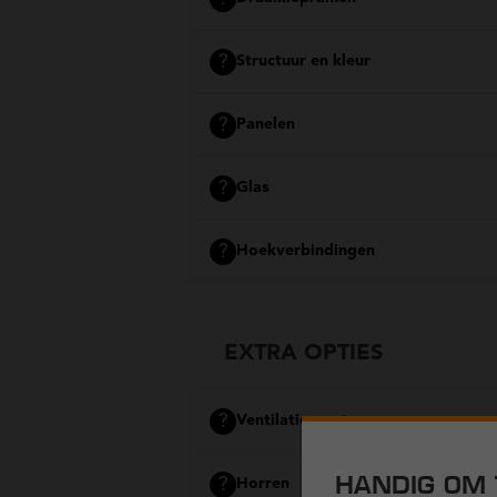
?
Structuur en kleur
?
Panelen
?
Glas
?
Hoekverbindingen
EXTRA OPTIES
?
Ventilatieroosters
HANDIG OM 
?
Horren