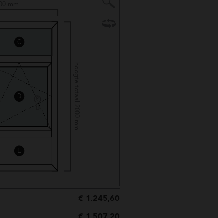
000 mm
C
hoogte totaal 2000 mm
D
E
€ 1.245,60
€ 1.507,20