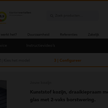
Zoeken
Zoeken
naar:
 werkt het?
Duurzaamheid
Referenties
Zakelijk
vice
Instructievideo’s
hoogte totaal 2000 mm
hoogte totaal 2000 mm
2
| Kies het model
3
| Configureer
Jouw kozijn
Kunststof kozijn, draaikiepraam me
glas met 2-vaks borstwering.