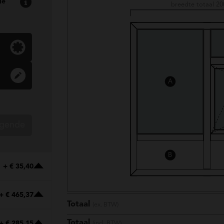
de
breedte totaal 2
A
lgende
B
+ € 35,40
+ € 465,37
Totaal
(ex. BTW)
Totaal
+ € 285,15
(incl. BTW)