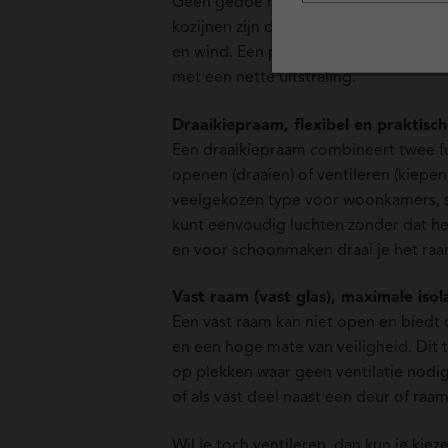
Geen gedoe meer met schilderen en 
kozijnen zijn duurzaam, onderhoudsa
en wind. Een praktische keuze voor 
met een nette uitstraling.
Draaikiepraam, flexibel en praktisch
Een draaikiepraam combineert twee fun
openen (draaien) of ventileren (kiepen
veelgekozen type voor woonkamers, s
kunt eenvoudig luchten zonder dat he
en voor schoonmaken draai je het raa
Vast raam (vast glas), maximale isola
Een vast raam kan niet open en biedt 
en een hoge mate van veiligheid. Dit
op plekken waar geen ventilatie nodig i
of als vast deel naast een deur of raam
Wil je toch ventileren, dan kun je kiez