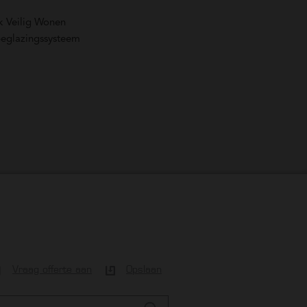
k Veilig Wonen
 beglazingssysteem
Vraag offerte aan
Opslaan