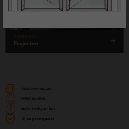
Referenties
Projecten
ClickOver® innovatie
KOMO kwaliteit
Snelle levering aan huis
10 jaar productgarantie