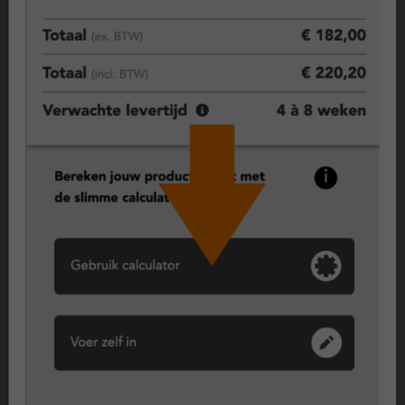
Geen gedoe meer met schilderen en onderhoud? Kunststof
kozijnen zijn duurzaam, onderhoudsarm en bestand tegen
weer en wind. Een praktische keuze voor wie gemak wil
combineren met een nette uitstraling.
Draaikiepraam, flexibel en praktisch
Een draaikiepraam combineert twee functies in één: volledig
openen (draaien) of ventileren (kiepen). Daardoor is het een
veelgekozen type voor woonkamers, slaapkamers en keukens.
Je kunt eenvoudig luchten zonder dat het raam volledig open
hoeft, en voor schoonmaken draai je het raam naar binnen.
Vast raam (vast glas), maximale isolatie en veiligheid
Een vast raam kan niet open en biedt daardoor maximale
isolatie en een hoge mate van veiligheid. Dit type wordt vaak
toegepast op plekken waar geen ventilatie nodig is, zoals in