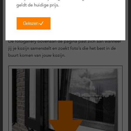
-- Aandachtspunten bij kunststof kozijnen --
geldt de huidige prijs.
Montage en impact op de woning
Gelezen
Bij het vervangen van kozijnen wordt het bestaande kozijn
verwijderd. Dit kan invloed hebben op de afwerking rondom
Voorbeeld foto’s
het kozijn, zoals stucwerk of binnenafwerking. In sommige
De fotogallery bovenaan de pagina past zich aan wanneer
gevallen is herstelwerk nodig.
jij je kozijn samenstelt en zoekt foto’s die het best in de
buurt komen van jouw kozijn.
Certificering
Deze kunststof kozijnen zijn uitvoerig getest en voldoen aan
de volgende keurmerken:
KOMO geproduceerd
Politiekeurmerk Veilig Wonen
SKG Keurmerk
CE Keurmerk
Garantie op kunststof kozijnen
Kunststof kozijnen zijn ontwikkeld voor langdurig gebruik en