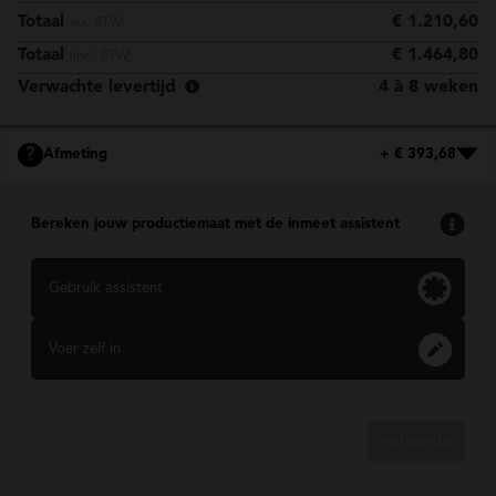
Totaal
€ 1.210,60
(ex. BTW)
Totaal
€ 1.464,80
(incl. BTW)
Verwachte levertijd
4 à 8 weken
?
Afmeting
+ € 393,68
Bereken jouw productiemaat met de inmeet assistent
Gebruik assistent
Voer zelf in
volgende