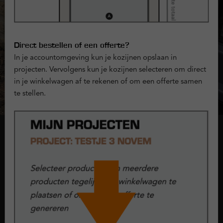
Direct bestellen of een offerte?
In je accountomgeving kun je kozijnen opslaan in
projecten. Vervolgens kun je kozijnen selecteren om direct
in je winkelwagen af te rekenen of om een offerte samen
te stellen.
Onderdorpel
Bij kozijnen en raamwerken noemen we de onderkant van het
kunststof kozijn dat aan de grond grenst 'de onderdorpel'. Bij
Kunststofkozijn.nl kun je kiezen uit 2 typen onderdorpels:
doorlopend kader of composiet.
Lees meer