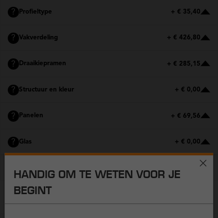
?
Profieltype
+ € 35,40
?
Vakverdeling
+ € 426,80
?
Draaikiepramen
+ € 285,15
?
Structuur en kleur
+ € 0,00
?
Panelen
+ € 69,56
?
Glas
+ € 0,00
?
Hoekverbindingen
+ € 0,00
HANDIG OM TE WETEN VOOR JE
BEGINT
EXTRA OPTIES