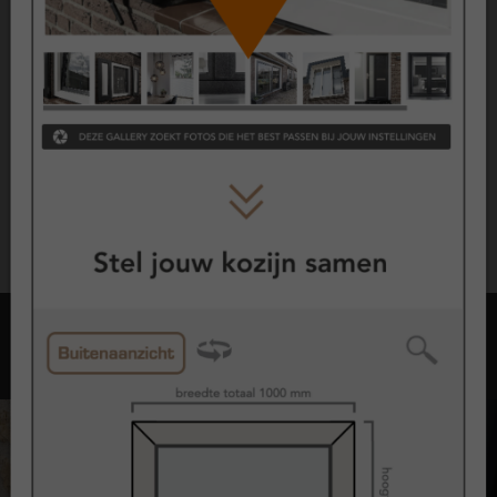
hebben een lange levensverwachting. Op de belangrijkste
onderdelen gelden vaste garantieperiodes.
10 jaar garantie op kunststof kozijnen
10 jaar garantie op glas
2 jaar garantie op hang- en sluitwerk
De exacte voorwaarden en dekking zijn vastgelegd in de
garantievoorwaarden.
Opties met kozijnen