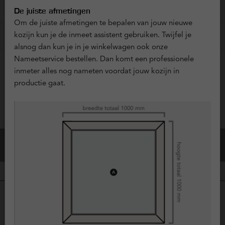
?
Ventilatieroosters
+ € 0,00
De juiste afmetingen
Om de juiste afmetingen te bepalen van jouw nieuwe
?
kozijn kun je de inmeet assistent gebruiken. Twijfel je
Horren
+ € 0,00
alsnog dan kun je in je winkelwagen ook onze
Nameetservice bestellen. Dan komt een professionele
inmeter alles nog nameten voordat jouw kozijn in
Vraag offerte aan
productie gaat.
Configuratie Opslaan
Bestel dit kozijn
Kunststof kozijnen, duurzame keuze
voor comfort en isolatie