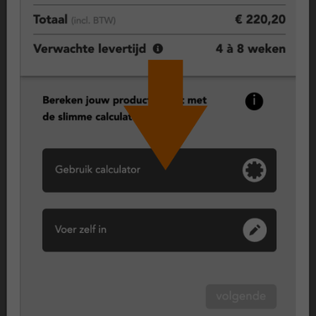
Kunststof deuren, duurzame keuze
voor comfort en isolatie
Kunststof kozijnen zorgen voor een goed geïsoleerde en
comfortabele woning. Dankzij moderne profielen en goede
afdichting blijft warmte beter binnen en kou buiten.
Vast raam (vast glas), maximale isolatie en veiligheid
Een vast raam kan niet open en biedt daardoor maximale
isolatie en een hoge mate van veiligheid. Dit type wordt vaak
toegepast op plekken waar geen ventilatie nodig is, zoals in
een hal, trapgat of als vast deel naast een deur of raam.
Wil je toch ventileren, dan kun je kiezen voor een
ventilatierooster of een combinatie met een draaikiepraam.
Achterdeur, praktisch en isolerend
Een kunststof achterdeur is gericht op dagelijks gebruik: