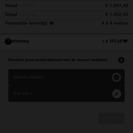
Totaal
€ 1.597,40
(ex. BTW)
Totaal
€ 1.932,90
(incl. BTW)
Verwachte levertijd
4 à 8 weken
?
Afmeting
+ € 393,68
Bereken jouw productiemaat met de inmeet assistent
Gebruik assistent
Voer zelf in
volgende