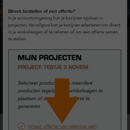
Direct bestellen of een offerte?
In je accountomgeving kun je kozijnen opslaan in
projecten. Vervolgens kun je kozijnen selecteren om direct
in je winkelwagen af te rekenen of om een offerte samen
te stellen.
Onderdorpel
Bij kozijnen en raamwerken noemen we de onderkant van het
kunststof kozijn dat aan de grond grenst 'de onderdorpel'. Bij
Kunststofkozijn.nl kun je kiezen uit 2 typen onderdorpels:
doorlopend kader of composiet.
Lees meer