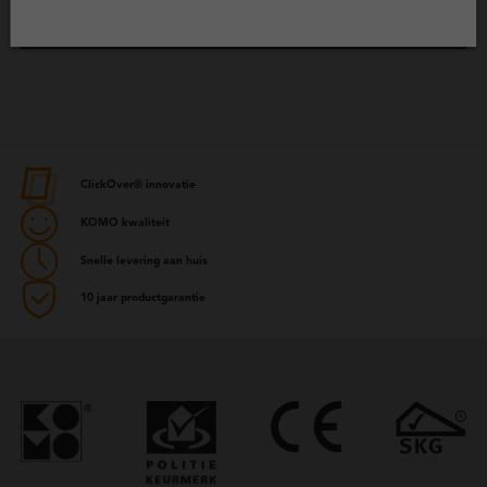
Projecten
ClickOver® innovatie
KOMO kwaliteit
Snelle levering aan huis
10 jaar productgarantie