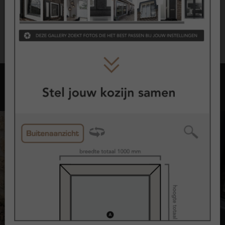
De exacte voorwaarden en dekking zijn vastgelegd in de
garantievoorwaarden.
Opties met kozijnen