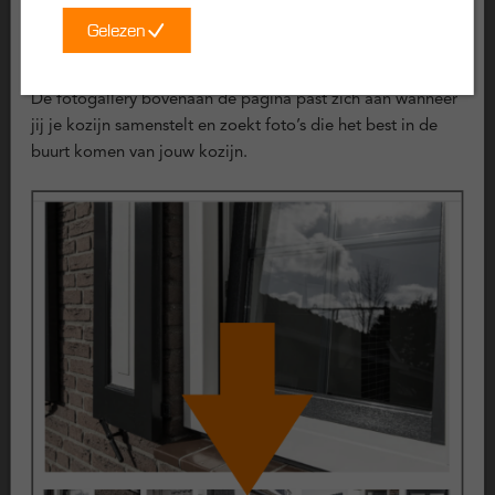
gevallen is herstelwerk nodig.
Gelezen
Certificering
Voorbeeld foto’s
Deze kunststof kozijnen zijn uitvoerig getest en voldoen aan
De fotogallery bovenaan de pagina past zich aan wanneer
de volgende keurmerken:
jij je kozijn samenstelt en zoekt foto’s die het best in de
buurt komen van jouw kozijn.
KOMO geproduceerd
Politiekeurmerk Veilig Wonen
SKG Keurmerk
CE Keurmerk
Garantie op kunststof kozijnen
Kunststof kozijnen zijn ontwikkeld voor langdurig gebruik en
hebben een lange levensverwachting. Op de belangrijkste
onderdelen gelden vaste garantieperiodes.
10 jaar garantie op kunststof kozijnen
10 jaar garantie op glas
2 jaar garantie op hang- en sluitwerk