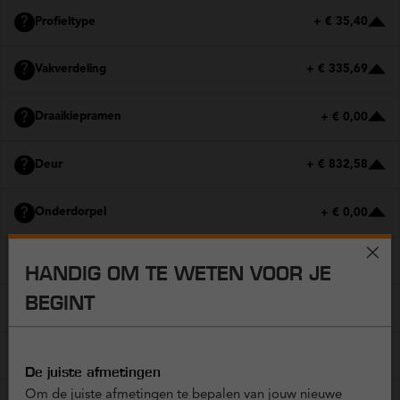
?
Profieltype
+ € 35,40
?
Vakverdeling
+ € 335,69
?
Draaikiepramen
+ € 0,00
?
Deur
+ € 832,58
?
Onderdorpel
+ € 0,00
?
Structuur en kleur
+ € 0,00
HANDIG OM TE WETEN VOOR JE
BEGINT
?
Panelen
+ € 0,00
?
Glas
+ € 0,00
De juiste afmetingen
Om de juiste afmetingen te bepalen van jouw nieuwe