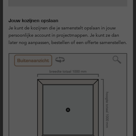
stevig, goed isolerend en inbraakwerend. Deze deur draait
meestal naar buiten open, is sleutelbediend en heeft een
deurkruk aan zowel de binnen- als buitenzijde.
Jouw kozijnen opslaan
Je kunt de kozijnen die je samenstelt opslaan in jouw
Je kunt kiezen uit verschillende uitvoeringen, zoals volledig
persoonlijke account in projectmappen. Je kunt ze dan
glas voor maximale lichtinval of een variant met borstwering
later nog aanpassen, bestellen of een offerte samenstellen.
voor meer privacy.
++ Pluspunten van kunststof kozijnen ++
Duurzaam en lange levensduur
Kunststof kozijnen gaan lang mee en zijn bestand tegen
weersinvloeden zoals vocht, zon en
temperatuurverschillen. Ze behouden hun vorm en
uitstraling over de jaren.
Onderhoudsarm
Schilderen is niet nodig. Regelmatig schoonmaken en
beperkt onderhoud is voldoende om het kozijn in
goede conditie te houden.