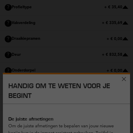
?
Profieltype
+ € 35,40
?
Vakverdeling
+ € 335,69
?
Draaikiepramen
+ € 0,00
?
Deur
+ € 832,58
?
Onderdorpel
+ € 0,00
HANDIG OM TE WETEN VOOR JE
?
Structuur en kleur
+ € 0,00
BEGINT
?
Panelen
+ € 0,00
?
De juiste afmetingen
Glas
+ € 0,00
Om de juiste afmetingen te bepalen van jouw nieuwe