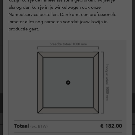
kozijn kun je de inmeet assistent gebruiken. Twijfel je
?
Hoekverbindingen
+ € 0,00
alsnog dan kun je in je winkelwagen ook onze
Nameetservice bestellen. Dan komt een professionele
EXTRA OPTIES
inmeter alles nog nameten voordat jouw kozijn in
productie gaat.
?
Ventilatieroosters
+ € 0,00
Vraag offerte aan
Configuratie Opslaan
Bestel dit kozijn