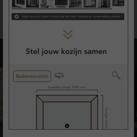
De exacte voorwaarden en dekking zijn vastgelegd in de
garantievoorwaarden.
Opties met kozijnen