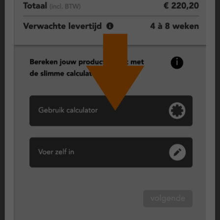
Kunststof deuren, duurzame keuze
voor comfort en isolatie
Kunststof kozijnen zorgen voor een goed geïsoleerde en
comfortabele woning. Dankzij moderne profielen en goede
afdichting blijft warmte beter binnen en kou buiten.
Vast raam (vast glas), maximale isolatie en veiligheid
Een vast raam kan niet open en biedt daardoor maximale
isolatie en een hoge mate van veiligheid. Dit type wordt vaak
toegepast op plekken waar geen ventilatie nodig is, zoals in
een hal, trapgat of als vast deel naast een deur of raam.
Wil je toch ventileren, dan kun je kiezen voor een
ventilatierooster of een combinatie met een draaikiepraam.
Achterdeur, praktisch en isolerend
Een kunststof achterdeur is gericht op dagelijks gebruik: