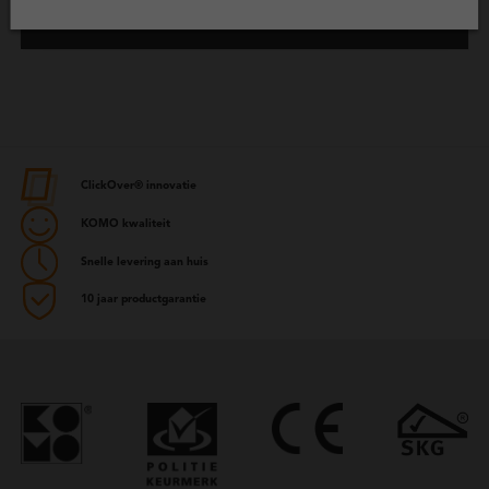
Projecten
ClickOver® innovatie
KOMO kwaliteit
Snelle levering aan huis
10 jaar productgarantie