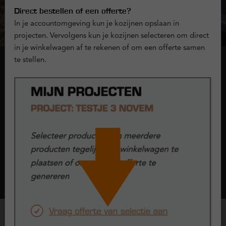
Direct bestellen of een offerte?
In je accountomgeving kun je kozijnen opslaan in
projecten. Vervolgens kun je kozijnen selecteren om direct
in je winkelwagen af te rekenen of om een offerte samen
te stellen.
Onderdorpel
Bij kozijnen en raamwerken noemen we de onderkant van het
kunststof kozijn dat aan de grond grenst 'de onderdorpel'. Bij
Kunststofkozijn.nl kun je kiezen uit 2 typen onderdorpels:
doorlopend kader of composiet.
Lees meer