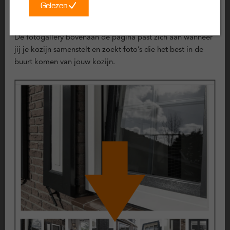
Gelezen
gevallen is herstelwerk nodig.
Voorbeeld foto’s
Certificering
De fotogallery bovenaan de pagina past zich aan wanneer
Deze kunststof kozijnen zijn uitvoerig getest en voldoen aan
jij je kozijn samenstelt en zoekt foto’s die het best in de
de volgende keurmerken:
buurt komen van jouw kozijn.
KOMO geproduceerd
Politiekeurmerk Veilig Wonen
SKG Keurmerk
CE Keurmerk
Garantie op kunststof kozijnen
Kunststof kozijnen zijn ontwikkeld voor langdurig gebruik en
hebben een lange levensverwachting. Op de belangrijkste
onderdelen gelden vaste garantieperiodes.
10 jaar garantie op kunststof kozijnen
10 jaar garantie op glas
2 jaar garantie op hang- en sluitwerk