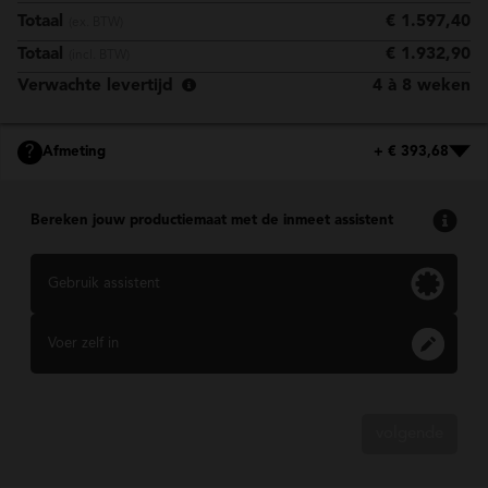
Totaal
€ 1.597,40
(ex. BTW)
Totaal
€ 1.932,90
(incl. BTW)
Verwachte levertijd
4 à 8 weken
?
Afmeting
+ € 393,68
Bereken jouw productiemaat met de inmeet assistent
Gebruik assistent
Voer zelf in
volgende