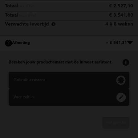
Totaal
€ 2.927,10
(ex. BTW)
Totaal
€ 3.541,80
(incl. BTW)
Verwachte levertijd
4 à 8 weken
?
Afmeting
+ € 541,31
Bereken jouw productiemaat met de inmeet assistent
Gebruik assistent
Voer zelf in
volgende