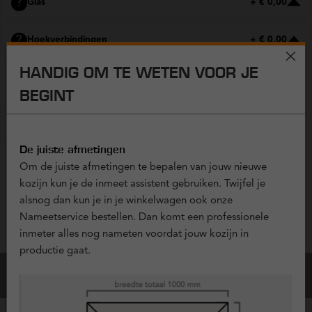
?
Glas
+ € 0,00
?
Hoekverbindingen
+ € 0,00
HANDIG OM TE WETEN VOOR JE
EXTRA OPTIES
BEGINT
?
Ventilatieroosters
+ € 0,00
De juiste afmetingen
Om de juiste afmetingen te bepalen van jouw nieuwe
Vraag offerte aan
kozijn kun je de inmeet assistent gebruiken. Twijfel je
alsnog dan kun je in je winkelwagen ook onze
Nameetservice bestellen. Dan komt een professionele
Configuratie Opslaan
inmeter alles nog nameten voordat jouw kozijn in
productie gaat.
Bestel dit kozijn