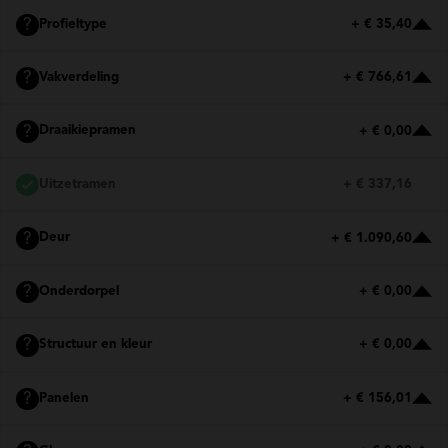
?
Profieltype
+ € 35,40
?
Vakverdeling
+ € 766,61
?
Draaikiepramen
+ € 0,00
Uitzetramen
+ € 337,16
?
Deur
+ € 1.090,60
?
Onderdorpel
+ € 0,00
?
Structuur en kleur
+ € 0,00
?
Panelen
+ € 156,01