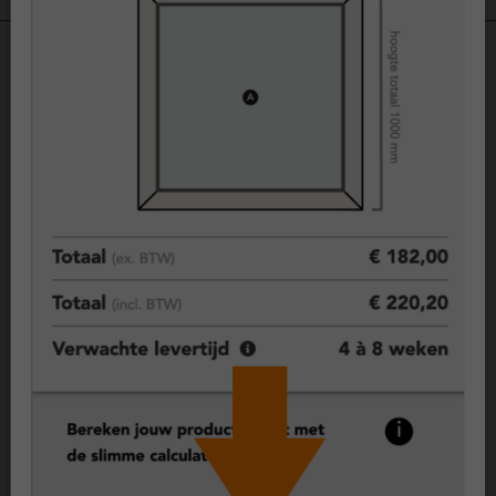
Kunststof deuren, duurzame keuze
voor comfort en isolatie
Kunststof kozijnen zorgen voor een goed geïsoleerde en
comfortabele woning. Dankzij moderne profielen en goede
afdichting blijft warmte beter binnen en kou buiten.
Vast raam (vast glas), maximale isolatie en veiligheid
Een vast raam kan niet open en biedt daardoor maximale
isolatie en een hoge mate van veiligheid. Dit type wordt vaak
toegepast op plekken waar geen ventilatie nodig is, zoals in
een hal, trapgat of als vast deel naast een deur of raam.
Wil je toch ventileren, dan kun je kiezen voor een
ventilatierooster of een combinatie met een draaikiepraam.