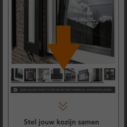
Bij het vervangen van kozijnen wordt het bestaande kozijn
verwijderd. Dit kan invloed hebben op de afwerking rondom
het kozijn, zoals stucwerk of binnenafwerking. In sommige
gevallen is herstelwerk nodig.
Certificering
Deze kunststof kozijnen zijn uitvoerig getest en voldoen aan
de volgende keurmerken:
KOMO geproduceerd
Politiekeurmerk Veilig Wonen
SKG Keurmerk
CE Keurmerk
Garantie op kunststof kozijnen
Kunststof kozijnen zijn ontwikkeld voor langdurig gebruik en
hebben een lange levensverwachting. Op de belangrijkste
onderdelen gelden vaste garantieperiodes.