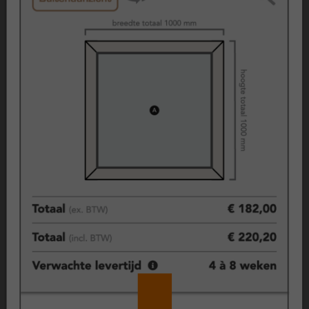
Je kunt kiezen uit verschillende uitvoeringen, zoals volledig
glas voor maximale lichtinval of een variant met borstwering
voor meer privacy.
Borstwering
De borstwering van een kozijn is het gedeelte dat dicht is
gemaakt met een kunststof paneel aan de onderzijde. Het
bepaalt voor een deel de uitstraling van het kozijn en de
hoeveelheid licht dat binnenvalt. Hoe lager de borstwering,
hoe meer lichtinval.
++ Pluspunten van kunststof kozijnen ++
Duurzaam en lange levensduur
Kunststof kozijnen gaan lang mee en zijn bestand tegen
weersinvloeden zoals vocht, zon en
temperatuurverschillen. Ze behouden hun vorm en
uitstraling over de jaren.
Onderhoudsarm