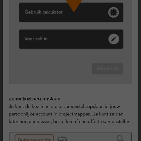
Uitzetraam, maximale ventilatie en doorzicht
Ons uitzetraam scharniert aan de bovenkant en opent naar
buiten. Het raam kan in verschillende standen worden
geopend, wat extra gebruiksgemak en veiligheid biedt.
Geschikt voor woonkamers, slaapkamers en keukens, overal
waar je snel en effectief wilt ventileren.
Omdat het raam naar buiten opent, blijft de binnenruimte
volledig vrij - ideaal voor ruimtes waar bewegingsvrijheid
belangrijk is. Dankzij de degelijke afdichting sluit het raam
stevig en tochtvrij af, waardoor de isolatiewaarde
gewaarborgd blijft.
Jouw kozijnen opslaan
Achterdeur, praktisch en isolerend
Je kunt de kozijnen die je samenstelt opslaan in jouw
Een kunststof achterdeur is gericht op dagelijks gebruik:
persoonlijke account in projectmappen. Je kunt ze dan
stevig, goed isolerend en inbraakwerend. Deze deur draait
later nog aanpassen, bestellen of een offerte samenstellen.
meestal naar buiten open, is sleutelbediend en heeft een
deurkruk aan zowel de binnen- als buitenzijde.