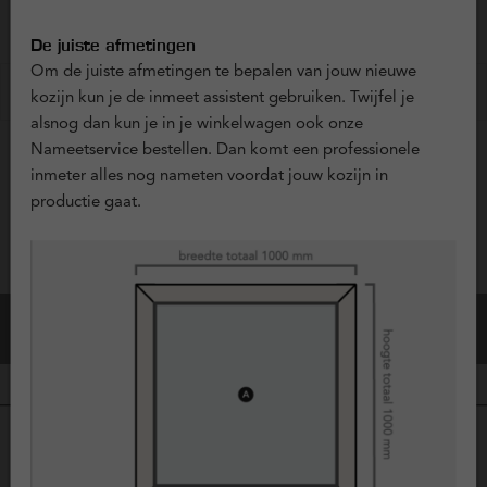
MONTAGEMATERIAAL
De juiste afmetingen
Om de juiste afmetingen te bepalen van jouw nieuwe
?
Installatiemateriaal
+ € 0,00
kozijn kun je de inmeet assistent gebruiken. Twijfel je
alsnog dan kun je in je winkelwagen ook onze
Nameetservice bestellen. Dan komt een professionele
inmeter alles nog nameten voordat jouw kozijn in
Vraag offerte aan
productie gaat.
Configuratie Opslaan
Bestel dit kozijn
Over dit kunststof kozijn