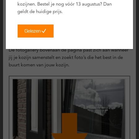
Minpunten
kozijnen. Bestel je nog vóór 13 augustus? Dan
geldt de huidige prijs.
Dagmaat:
Het ClickOver® profiel is aan de buitenzijde
waar het hout omsloten wordt iets breder dan een
Gelezen
regulier kunststof profiel (ca. 1 à 2 cm). In het geval van
een smalle raamopening kan hierdoor iets minder
Voorbeeld foto’s
daglicht overblijven of wordt de opening iets kleiner. In
De fotogallery bovenaan de pagina past zich aan wanneer
de configurator wordt dit automatisch berekend.
jij je kozijn samenstelt en zoekt foto’s die het best in de
buurt komen van jouw kozijn.
Certificering
Deze kunststof kozijnen zijn uitvoerig getest en voldoen aan
de volgende keurmerken:
KOMO geproduceerd
Politiekeurmerk Veilig Wonen
SKG Keurmerk
CE Keurmerk