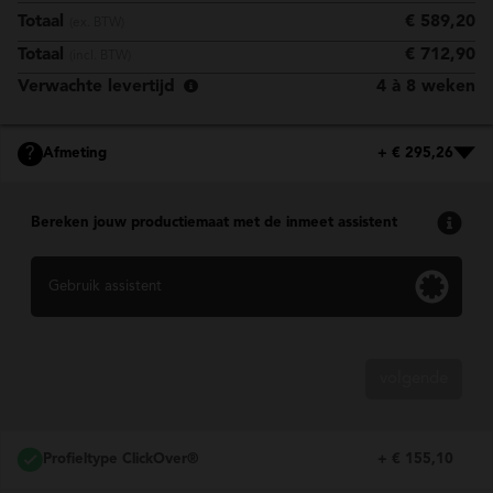
Totaal
€ 589,20
(ex. BTW)
Totaal
€ 712,90
(incl. BTW)
Verwachte levertijd
4 à 8 weken
?
Afmeting
+ € 295,26
Bereken jouw productiemaat met de inmeet assistent
Gebruik assistent
volgende
Profieltype ClickOver®
+ € 155,10