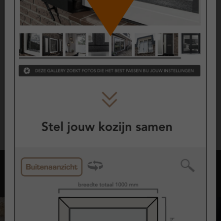
Wil je meer weten over keurmerken?
Kijk hier
Garantie
ClickOver® kozijnen zijn uitvoerig getest en hebben dezelfde
lange levensverwachting en kwaliteit als onze reguliere
kunststof kozijnen.
10 jaar garantie op alle kunststof gevelelementen
10 jaar garantie op glas
2 jaar garantie op hang- en sluitwerk
Opties met kozijnen