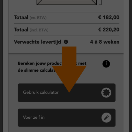
ClickOver® kozijnen – slimme kunststof renovatie zonder
sloopwerk
Je wilt de voordelen van kunststof kozijnen, zoals betere
isolatie en minder onderhoud, maar zonder het gedoe van
volledig vervangen? Maak kennis met ClickOver®: hét
innovatieve overzetsysteem voor kunststof kozijnen. In plaats
van je oude kozijn te slopen, wordt een ClickOver® kozijn
eenvoudig over het bestaande houten kozijn geplaatst. Dit
bespaart tijd, kosten en moeite, terwijl je toch profiteert van
de duurzame en onderhoudsarme voordelen van kunststof.
Een slimme en kostenefficiënte manier om je woning, isolatie
en wooncomfort te verbeteren.
Vast raam (vast glas)
Vast glas biedt maximale isolatie en veiligheid, omdat het niet
te openen is. Vast glas wordt vaak gekozen op de begane
grond omdat het minder gevoelig is voor inbraak. Wil je toch
kunnen ventileren, dan kun je in de configurator een