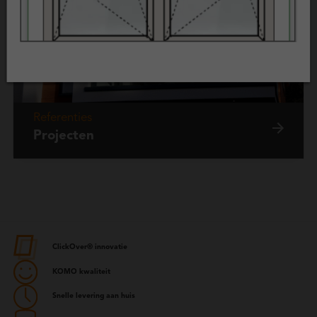
Referenties
Projecten
ClickOver® innovatie
KOMO kwaliteit
Snelle levering aan huis