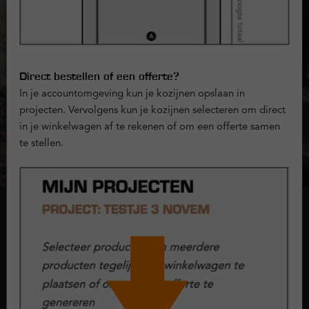
Direct bestellen of een offerte?
In je accountomgeving kun je kozijnen opslaan in
projecten. Vervolgens kun je kozijnen selecteren om direct
in je winkelwagen af te rekenen of om een offerte samen
te stellen.
Onderdorpel
Bij kozijnen en raamwerken noemen we de onderkant van het
kunststof kozijn dat aan de grond grenst 'de onderdorpel'. Bij
Kunststofkozijn.nl kun je kiezen uit 2 typen onderdorpels:
doorlopend kader of composiet.
Lees meer